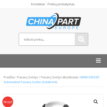
Kontaktai
Prekių pristatymas
Toggl
navig
Pradžia
/
Pavarų Svirtys
/
Pavarų Svirtys (bumbulai)
/ BMW E90 E87
Automatinė Pavarų Svirtis (Sidabrinė)
Akcija!