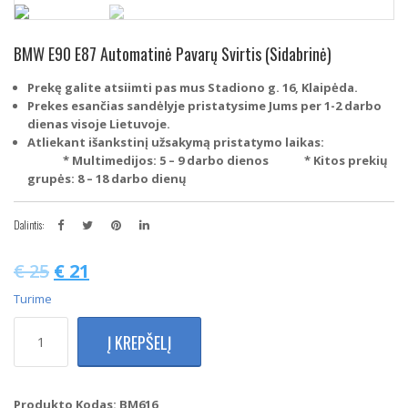
BMW E90 E87 Automatinė Pavarų Svirtis (Sidabrinė)
Prekę galite atsiimti pas mus Stadiono g. 16, Klaipėda.
Prekes esančias sandėlyje pristatysime Jums per 1-2 darbo
dienas visoje Lietuvoje.
Atliekant išankstinį užsakymą pristatymo laikas:
* Multimedijos: 5 – 9 darbo dienos
* Kitos prekių
grupės: 8 – 18 darbo dienų
Dalintis:
€
25
€
21
Turime
produkto
Į KREPŠELĮ
kiekis:
BMW
E90
E87
Produkto Kodas:
BM616