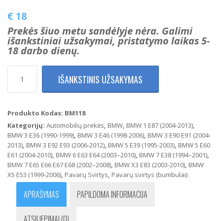
€
18
Prekės šiuo metu sandėlyje nėra. Galimi
išankstiniai užsakymai, pristatymo laikas 5-
18 darbo dienų.
produkto
IŠANKSTINIS UŽSAKYMAS
kiekis:
BMW
M-
Tech
Produkto Kodas:
BM118
Odinė
Kategorijų:
Automobilių prekės
,
BMW
,
BMW 1 E87 (2004-2013)
,
trumpa
BMW 3 E36 (1990-1999)
,
BMW 3 E46 (1998-2006)
,
BMW 3 E90 E91 (2004-
pavarų
2013)
,
BMW 3 E92 E93 (2006-2012)
,
BMW 5 E39 (1995-2003)
,
BMW 5 E60
perjungimo
E61 (2004-2010)
,
BMW 6 E63 E64 (2003–2010)
,
BMW 7 E38 (1994–2001)
,
svirtis
BMW 7 E65 E66 E67 E68 (2002–2008)
,
BMW X3 E83 (2003-2010)
,
BMW
("Stripes",
X5 E53 (1999-2006)
,
Pavarų Svirtys
,
Pavarų svirtys (bumbulai)
6
bėgių)
APRAŠYMAS
PAPILDOMA INFORMACIJA
ATSILIEPIMAI (0)