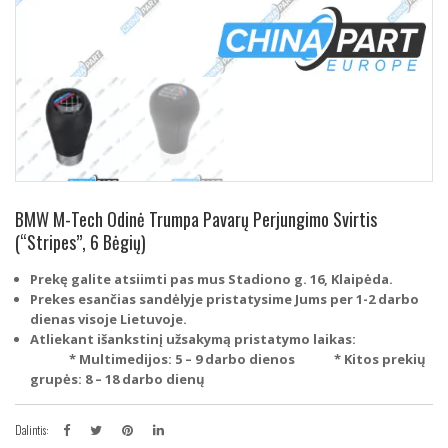
BMW M-Tech Odinė Trumpa Pavarų Perjungimo Svirtis
(“Stripes”, 6 Bėgių)
Prekę galite atsiimti pas mus Stadiono g. 16, Klaipėda.
Prekes esančias sandėlyje pristatysime Jums per 1-2 darbo
dienas visoje Lietuvoje.
Atliekant išankstinį užsakymą pristatymo laikas:
* Multimedijos: 5 – 9 darbo dienos
* Kitos prekių
grupės: 8 – 18 darbo dienų
Dalintis: