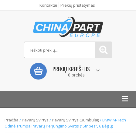
Kontaktai
Prekių pristatymas
PREKIŲ KREPŠELIS
0 prekės
Toggl
navig
Pradžia
/
Pavarų Svirtys
/
Pavarų Svirtys (bumbulai)
/ BMW M-Tech
Odinė Trumpa Pavarų Perjungimo Svirtis (“Stripes”, 6 Bėgių)