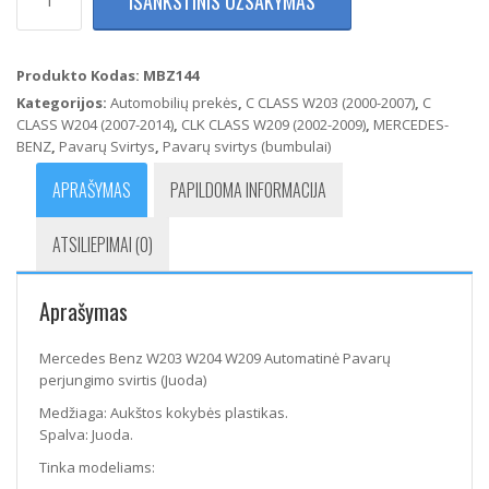
IŠANKSTINIS UŽSAKYMAS
kiekis:
Mercedes
Benz
W203
Produkto Kodas:
MBZ144
W204
Kategorijos:
Automobilių prekės
,
C CLASS W203 (2000-2007)
,
C
W209
CLASS W204 (2007-2014)
,
CLK CLASS W209 (2002-2009)
,
MERCEDES-
Automatinė
BENZ
,
Pavarų Svirtys
,
Pavarų svirtys (bumbulai)
Pavarų
perjungimo
APRAŠYMAS
PAPILDOMA INFORMACIJA
svirtis
(Juoda)
ATSILIEPIMAI (0)
Aprašymas
Mercedes Benz W203 W204 W209 Automatinė Pavarų
perjungimo svirtis (Juoda)
Medžiaga: Aukštos kokybės plastikas.
Spalva: Juoda.
Tinka modeliams: