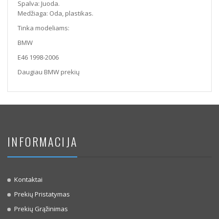
Spalva: Juoda.
Medžiaga: Oda, plastikas.
Tinka modeliams:
BMW
E46 1998-2006
Daugiau BMW prekių
INFORMACIJA
Kontaktai
Prekių Pristatymas
Prekių Grąžinimas