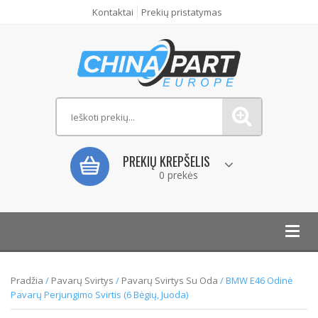
Kontaktai
Prekių pristatymas
PREKIŲ KREPŠELIS
0 prekės
Toggl
navig
Pradžia
/
Pavarų Svirtys
/
Pavarų Svirtys Su Oda
/ BMW E46 Odinė
Pavarų Perjungimo Svirtis (6 Bėgių, Juoda)