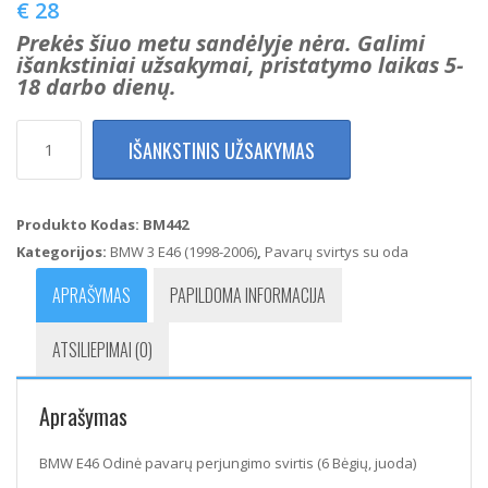
€
28
Prekės šiuo metu sandėlyje nėra. Galimi
išankstiniai užsakymai, pristatymo laikas 5-
18 darbo dienų.
produkto
IŠANKSTINIS UŽSAKYMAS
kiekis:
BMW
E46
Odinė
Produkto Kodas:
BM442
pavarų
Kategorijos:
BMW 3 E46 (1998-2006)
,
Pavarų svirtys su oda
perjungimo
svirtis
APRAŠYMAS
PAPILDOMA INFORMACIJA
(6
Bėgių,
ATSILIEPIMAI (0)
juoda)
Aprašymas
BMW E46 Odinė pavarų perjungimo svirtis (6 Bėgių, juoda)