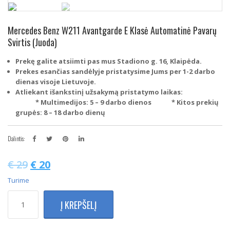
Mercedes Benz W211 Avantgarde E Klasė Automatinė Pavarų
Svirtis (Juoda)
Prekę galite atsiimti pas mus Stadiono g. 16, Klaipėda.
Prekes esančias sandėlyje pristatysime Jums per 1-2 darbo
dienas visoje Lietuvoje.
Atliekant išankstinį užsakymą pristatymo laikas:
* Multimedijos: 5 – 9 darbo dienos
* Kitos prekių
grupės: 8 – 18 darbo dienų
Dalintis:
€
29
€
20
Turime
produkto
Į KREPŠELĮ
kiekis:
Mercedes
Benz