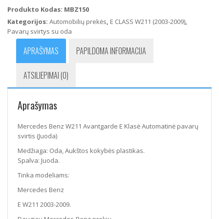
W211
Produkto Kodas:
MBZ150
Avantgarde
Kategorijos:
Automobilių prekės
,
E CLASS W211 (2003-2009)
,
E
Pavarų svirtys su oda
Klasė
Automatinė
APRAŠYMAS
PAPILDOMA INFORMACIJA
pavarų
svirtis
ATSILIEPIMAI (0)
(Juoda)
Aprašymas
Mercedes Benz W211 Avantgarde E Klasė Automatinė pavarų
svirtis (Juoda)
Medžiaga: Oda, Aukštos kokybės plastikas.
Spalva: Juoda.
Tinka modeliams:
Mercedes Benz
E W211 2003-2009.