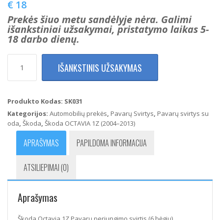
€
18
Prekės šiuo metu sandėlyje nėra. Galimi
išankstiniai užsakymai, pristatymo laikas 5-
18 darbo dienų.
produkto
IŠANKSTINIS UŽSAKYMAS
kiekis:
Škoda
Octavia
1Z
Produkto Kodas:
SK031
Pavarų
Kategorijos:
Automobilių prekės
,
Pavarų Svirtys
,
Pavarų svirtys su
perjungimo
oda
,
Škoda
,
Škoda OCTAVIA 1Z (2004–2013)
svirtis
(6
APRAŠYMAS
PAPILDOMA INFORMACIJA
bėgių)
ATSILIEPIMAI (0)
Aprašymas
Škoda Octavia 1Z Pavarų perjungimo svirtis (6 bėgių)