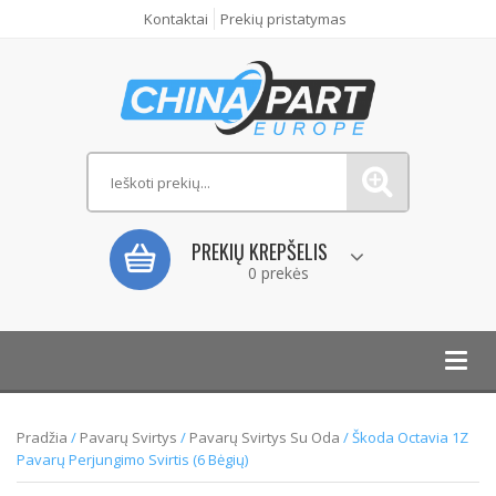
Kontaktai
Prekių pristatymas
PREKIŲ KREPŠELIS
0 prekės
Toggl
navig
Pradžia
/
Pavarų Svirtys
/
Pavarų Svirtys Su Oda
/ Škoda Octavia 1Z
Pavarų Perjungimo Svirtis (6 Bėgių)