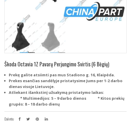
Škoda Octavia 1Z Pavarų Perjungimo Svirtis (6 Bėgių)
Prekę galite atsiimti pas mus Stadiono g. 16, Klaipėda.
Prekes esančias sandėlyje pristatysime Jums per 1-2 darbo
dienas visoje Lietuvoje.
Atliekant išankstinį užsakymą pristatymo laikas:
* Multimedijos: 5 – 9 darbo dienos
* Kitos prekių
grupės: 8 – 18 darbo dienų
Dalintis: