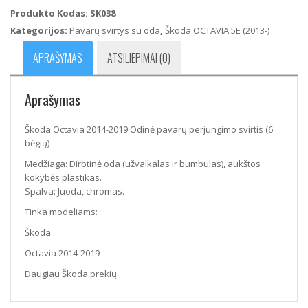
2014-
Produkto Kodas:
SK038
2019
Kategorijos:
Pavarų svirtys su oda
,
Škoda OCTAVIA 5E (2013-)
Odinė
pavarų
APRAŠYMAS
ATSILIEPIMAI (0)
perjungimo
svirtis
(6
Aprašymas
bėgių)
Škoda Octavia 2014-2019 Odinė pavarų perjungimo svirtis (6
bėgių)
Medžiaga: Dirbtinė oda (užvalkalas ir bumbulas), aukštos
kokybės plastikas.
Spalva: Juoda, chromas.
Tinka modeliams:
Škoda
Octavia 2014-2019
Daugiau Škoda prekių