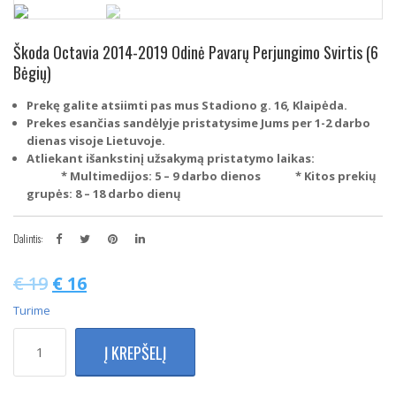
Škoda Octavia 2014-2019 Odinė Pavarų Perjungimo Svirtis (6
Bėgių)
Prekę galite atsiimti pas mus Stadiono g. 16, Klaipėda.
Prekes esančias sandėlyje pristatysime Jums per 1-2 darbo
dienas visoje Lietuvoje.
Atliekant išankstinį užsakymą pristatymo laikas:
* Multimedijos: 5 – 9 darbo dienos
* Kitos prekių
grupės: 8 – 18 darbo dienų
Dalintis:
€
19
€
16
Turime
produkto
Į KREPŠELĮ
kiekis:
Škoda
Octavia