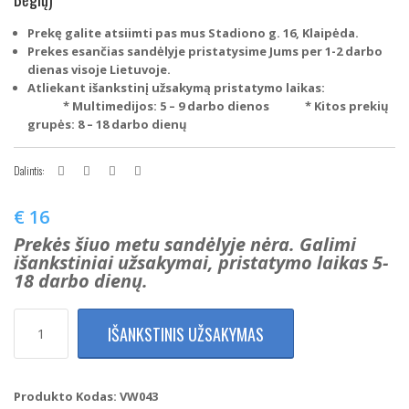
Prekę galite atsiimti pas mus Stadiono g. 16, Klaipėda.
Prekes esančias sandėlyje pristatysime Jums per 1-2 darbo
dienas visoje Lietuvoje.
Atliekant išankstinį užsakymą pristatymo laikas:
* Multimedijos: 5 – 9 darbo dienos
* Kitos prekių
grupės: 8 – 18 darbo dienų
Dalintis:
€
16
Prekės šiuo metu sandėlyje nėra. Galimi
išankstiniai užsakymai, pristatymo laikas 5-
18 darbo dienų.
produkto
IŠANKSTINIS UŽSAKYMAS
kiekis:
Volkswagen
Passat
B5
Produkto Kodas:
VW043
B5.5