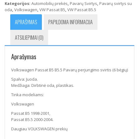
Kategorijos:
Automobilių prekės
,
Pavarų Svirtys
,
Pavarų svirtys su
Pavarų
oda
,
Volkswagen
,
VW Passat B5
,
VW Passat B5.5
perjungimo
svirtis
APRAŠYMAS
PAPILDOMA INFORMACIJA
(6
bėgių)
ATSILIEPIMAI (0)
Aprašymas
Volkswagen Passat B5 B5.5 Pavarų perjungimo svirtis (6 bėgių)
Spalva: Juoda.
Medžiaga: Dirbtinė oda, plastikas.
Tinka modeliams:
Volkswagen
Passat B5 1998-2001,
Passat B5.5 2000-2004.
Daugiau VOLKSWAGEN prekių