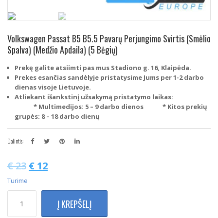
Volkswagen Passat B5 B5.5 Pavarų Perjungimo Svirtis (Smėlio
Spalva) (Medžio Apdaila) (5 Bėgių)
Prekę galite atsiimti pas mus Stadiono g. 16, Klaipėda.
Prekes esančias sandėlyje pristatysime Jums per 1-2 darbo
dienas visoje Lietuvoje.
Atliekant išankstinį užsakymą pristatymo laikas:
* Multimedijos: 5 – 9 darbo dienos
* Kitos prekių
grupės: 8 – 18 darbo dienų
Dalintis:
€
23
€
12
Turime
produkto
Į KREPŠELĮ
kiekis:
Volkswagen