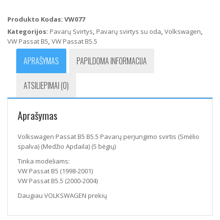
Passat
B5
Produkto Kodas:
VW077
B5.5
Kategorijos:
Pavarų Svirtys
,
Pavarų svirtys su oda
,
Volkswagen
,
Pavarų
VW Passat B5
,
VW Passat B5.5
perjungimo
svirtis
APRAŠYMAS
PAPILDOMA INFORMACIJA
(Smėlio
spalva)
ATSILIEPIMAI (0)
(Medžio
Apdaila)
(5
Aprašymas
bėgių)
Volkswagen Passat B5 B5.5 Pavarų perjungimo svirtis (Smėlio
spalva) (Medžio Apdaila) (5 bėgių)
Tinka modeliams:
VW Passat B5 (1998-2001)
VW Passat B5.5 (2000-2004)
Daugiau VOLKSWAGEN prekių