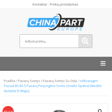
Kontaktai
Prekių pristatymas
Toggl
navig
Pradžia
/
Pavarų Svirtys
/
Pavarų Svirtys Su Oda
/ Volkswagen
Passat B5 B5.5 Pavarų Perjungimo Svirtis (Smėlio Spalva) (Medžio
Apdaila) (5 Bėgių)
Akcija!