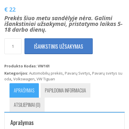
€
22
Prekės šiuo metu sandėlyje nėra. Galimi
išankstiniai užsakymai, pristatymo laikas 5-
18 darbo dienų.
produkto
IŠANKSTINIS UŽSAKYMAS
kiekis:
Volkswagen
Tiguan
Pavarų
Produkto Kodas:
VW161
perjungimo
Kategorijos:
Automobilių prekės
,
Pavarų Svirtys
,
Pavarų svirtys su
svirtis
oda
,
Volkswagen
,
VW Tiguan
su
oda
APRAŠYMAS
PAPILDOMA INFORMACIJA
(6
bėgių)
ATSILIEPIMAI (0)
Aprašymas