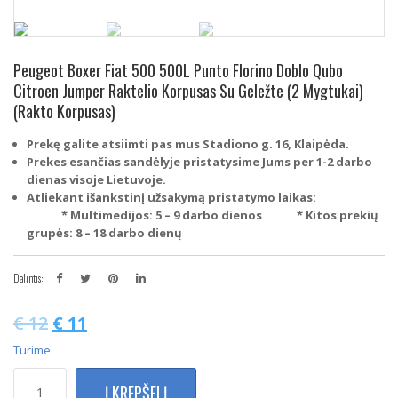
Peugeot Boxer Fiat 500 500L Punto Florino Doblo Qubo
Citroen Jumper Raktelio Korpusas Su Geležte (2 Mygtukai)
(Rakto Korpusas)
Prekę galite atsiimti pas mus Stadiono g. 16, Klaipėda.
Prekes esančias sandėlyje pristatysime Jums per 1-2 darbo
dienas visoje Lietuvoje.
Atliekant išankstinį užsakymą pristatymo laikas:
* Multimedijos: 5 – 9 darbo dienos
* Kitos prekių
grupės: 8 – 18 darbo dienų
Dalintis:
€
12
€
11
Turime
produkto
Į KREPŠELĮ
kiekis: