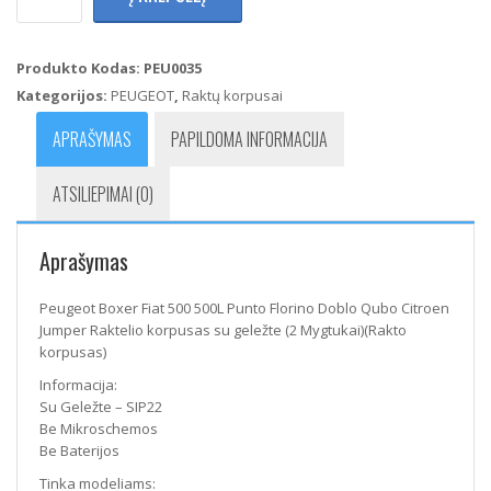
Peugeot
Boxer
Fiat
Produkto Kodas:
PEU0035
500
Kategorijos:
PEUGEOT
,
Raktų korpusai
500L
Punto
APRAŠYMAS
PAPILDOMA INFORMACIJA
Florino
Doblo
ATSILIEPIMAI (0)
Qubo
Citroen
Jumper
Aprašymas
Raktelio
korpusas
su
Peugeot Boxer Fiat 500 500L Punto Florino Doblo Qubo Citroen
geležte
Jumper Raktelio korpusas su geležte (2 Mygtukai)(Rakto
(2
korpusas)
Mygtukai)
Informacija:
(Rakto
Su Geležte – SIP22
korpusas)
Be Mikroschemos
Be Baterijos
Tinka modeliams: