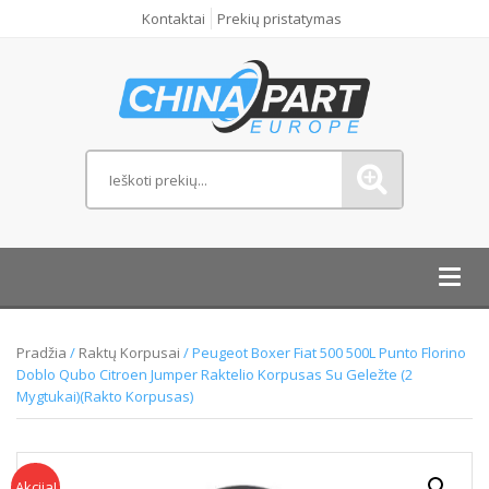
Kontaktai
Prekių pristatymas
Toggl
navig
Pradžia
/
Raktų Korpusai
/ Peugeot Boxer Fiat 500 500L Punto Florino
Doblo Qubo Citroen Jumper Raktelio Korpusas Su Geležte (2
Mygtukai)(Rakto Korpusas)
Akcija!