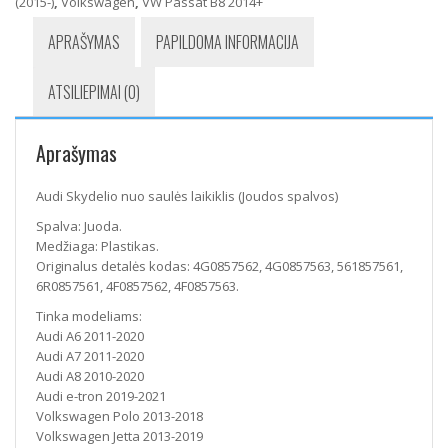
(2015-)
,
Volkswagen
,
VW Passat B8 2014+
APRAŠYMAS
PAPILDOMA INFORMACIJA
ATSILIEPIMAI (0)
Aprašymas
Audi Skydelio nuo saulės laikiklis (Joudos spalvos)
Spalva: Juoda.
Medžiaga: Plastikas.
Originalus detalės kodas: 4G0857562, 4G0857563, 561857561,
6R0857561, 4F0857562, 4F0857563.
Tinka modeliams:
Audi A6 2011-2020
Audi A7 2011-2020
Audi A8 2010-2020
Audi e-tron 2019-2021
Volkswagen Polo 2013-2018
Volkswagen Jetta 2013-2019