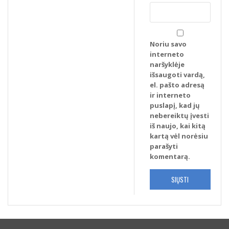
Noriu savo
interneto
naršyklėje
išsaugoti vardą,
el. pašto adresą
ir interneto
puslapį, kad jų
nebereiktų įvesti
iš naujo, kai kitą
kartą vėl norėsiu
parašyti
komentarą.