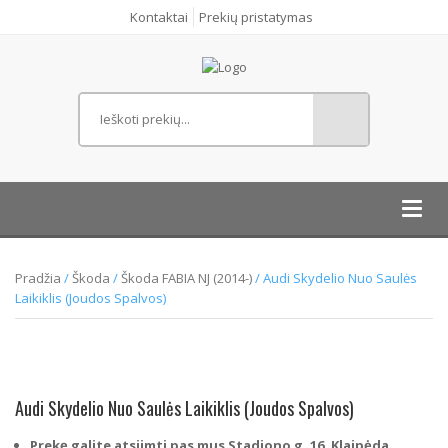
Kontaktai
Prekių pristatymas
Toggl
navig
Pradžia
/
Škoda
/
Škoda FABIA NJ (2014-)
/ Audi Skydelio Nuo Saulės
Laikiklis (Joudos Spalvos)
Audi Skydelio Nuo Saulės Laikiklis (Joudos Spalvos)
Prekę galite atsiimti pas mus Stadiono g. 16, Klaipėda.