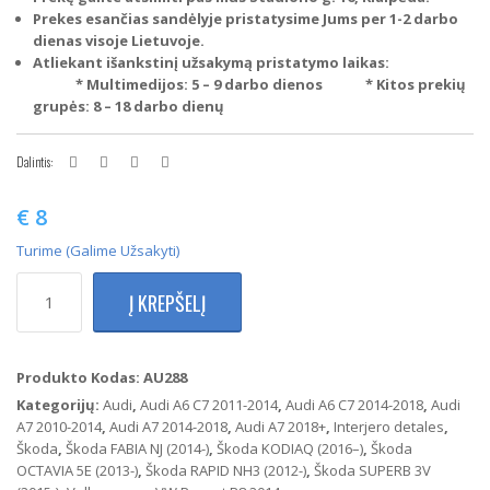
Prekes esančias sandėlyje pristatysime Jums per 1-2 darbo
dienas visoje Lietuvoje.
Atliekant išankstinį užsakymą pristatymo laikas:
* Multimedijos: 5 – 9 darbo dienos
* Kitos prekių
grupės: 8 – 18 darbo dienų
Dalintis:
€
8
Turime (galime Užsakyti)
produkto
Į KREPŠELĮ
kiekis:
Audi
Skydelio
nuo
Produkto Kodas:
AU288
saulės
Kategorijų:
Audi
,
Audi A6 C7 2011-2014
,
Audi A6 C7 2014-2018
,
Audi
laikiklis
A7 2010-2014
,
Audi A7 2014-2018
,
Audi A7 2018+
,
Interjero detales
,
(Joudos
Škoda
,
Škoda FABIA NJ (2014-)
,
Škoda KODIAQ (2016–)
,
Škoda
spalvos)
OCTAVIA 5E (2013-)
,
Škoda RAPID NH3 (2012-)
,
Škoda SUPERB 3V