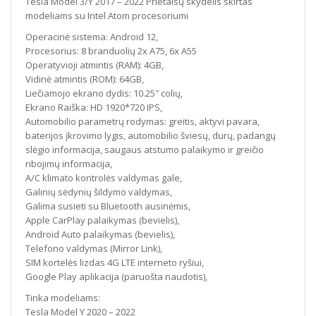
Tesla Model 3/Y 2017 – 2022 Prietaisų skydelis skirtas
modeliams su Intel Atom procesoriumi
Operacinė sistema: Android 12,
Procesorius: 8 branduolių 2x A75, 6x A55
Operatyvioji atmintis (RAM): 4GB,
Vidinė atmintis (ROM): 64GB,
Liečiamojo ekrano dydis: 10.25″ colių,
Ekrano Raiška: HD 1920*720 IPS,
Automobilio parametrų rodymas: greitis, aktyvi pavara,
baterijos įkrovimo lygis, automobilio šviesų, durų, padangų
slėgio informacija, saugaus atstumo palaikymo ir greičio
ribojimų informacija,
A/C klimato kontrolės valdymas gale,
Galinių sėdynių šildymo valdymas,
Galima susieti su Bluetooth ausinėmis,
Apple CarPlay palaikymas (bevielis),
Android Auto palaikymas (bevielis),
Telefono valdymas (Mirror Link),
SIM kortelės lizdas 4G LTE interneto ryšiui,
Google Play aplikacija (paruošta naudotis),
Tinka modeliams:
Tesla Model Y 2020 – 2022