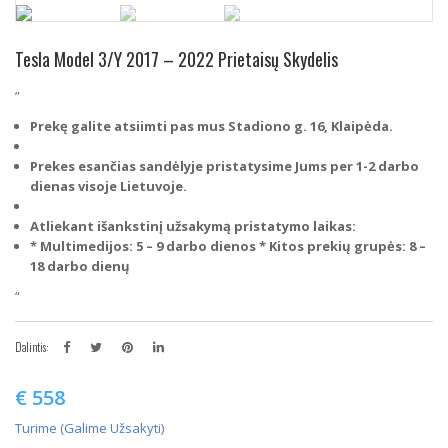
Tesla Model 3/Y 2017 – 2022 Prietaisų Skydelis
”
Prekę galite atsiimti pas mus Stadiono g. 16, Klaipėda.
Prekes esančias sandėlyje pristatysime Jums per 1-2 darbo
dienas visoje Lietuvoje.
Atliekant išankstinį užsakymą pristatymo laikas:
* Multimedijos: 5 – 9 darbo dienos
* Kitos prekių grupės: 8 –
18 darbo dienų
“
Dalintis:
€
558
Turime (galime Užsakyti)