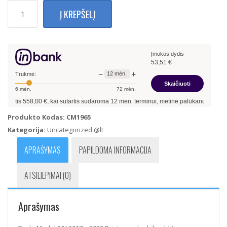
produkto
Į KREPŠELĮ
kiekis:
Tesla
Model
3/Y
Įmokos dydis
2017
53,51
€
–
−
+
12
mėn.
2022
Trukmė:
Skaičiuoti
Prietaisų
6
mėn.
72
mėn.
Skydelis
ntis
558,00
€, kai sutartis sudaroma
12
mėn. terminui, metinė palūkanų norma –
13
Produkto Kodas:
CM1965
Kategorija:
Uncategorized @lt
APRAŠYMAS
PAPILDOMA INFORMACIJA
ATSILIEPIMAI (0)
Aprašymas