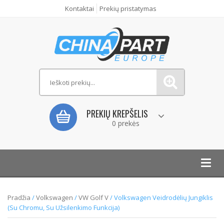
Kontaktai
Prekių pristatymas
PREKIŲ KREPŠELIS
0 prekės
Toggl
navig
Pradžia
/
Volkswagen
/
VW Golf V
/ Volkswagen Veidrodėlių Jungiklis
(Su Chromu, Su Užsilenkimo Funkcija)