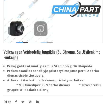
Volkswagen Veidrodėlių Jungiklis (Su Chromu, Su Užsilenkimo
Funkcija)
Prekę galite atsiimti pas mus Stadiono g. 16, Klaipėda.
Prekes esančias sandėlyje pristatysime Jums per 1-2 darbo
dienas visoje Lietuvoje.
Atliekant išankstinį užsakymą pristatymo laikas:
* Multimedijos: 5 – 9 darbo dienos
* Kitos prekių
grupės: 8 – 18 darbo dienų
Dalintis: