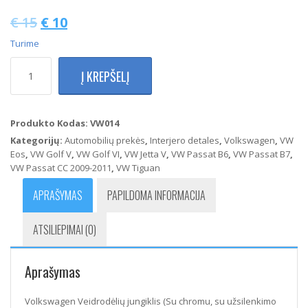
€
15
€
10
Turime
produkto
Į KREPŠELĮ
kiekis:
Volkswagen
Veidrodėlių
jungiklis
Produkto Kodas:
VW014
(Su
Kategorijų:
Automobilių prekės
,
Interjero detales
,
Volkswagen
,
VW
chromu,
Eos
,
VW Golf V
,
VW Golf VI
,
VW Jetta V
,
VW Passat B6
,
VW Passat B7
,
su
VW Passat CC 2009-2011
,
VW Tiguan
užsilenkimo
funkcija)
APRAŠYMAS
PAPILDOMA INFORMACIJA
ATSILIEPIMAI (0)
Aprašymas
Volkswagen Veidrodėlių jungiklis (Su chromu, su užsilenkimo