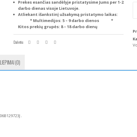
Prekes esančias sandėlyje pristatysime Jums per 1-2
p
darbo dienas visoje Lietuvoje.
ki
Atliekant išankstinį užsakymą pristatymo laikas:
V
* Multimedijos: 5 – 9 darbo dienos
*
Pa
Kitos prekių grupės: 8 – 18 darbo dienų
B
P
D
K
r
Dalintis:
V
(J
LIEPIMAI (0)
 06B129723J .