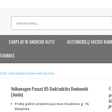
CARPLAY IR ANDROID AUTO
AUTOMOBILŲ VAIZDO KAM
TAVIMAS
t B5 Daiktadėžės Rankenėlė (Juoda)
€
Volkswagen Passat B5 Daiktadėžės Rankenėlė
(Juoda)
P
G
Prekę galite atsiimti pas mus Stadiono g. 16,
p
Klaipėda.