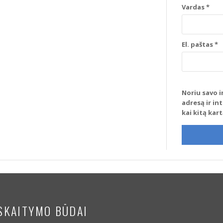
Vardas
*
El. paštas
*
Noriu savo i
adresą ir in
kai kitą kar
SKAITYMO BŪDAI