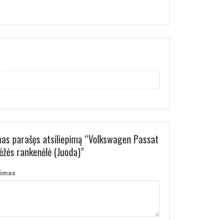
mas parašęs atsiliepimą “Volkswagen Passat
ėžės rankenėlė (Juoda)”
pimas