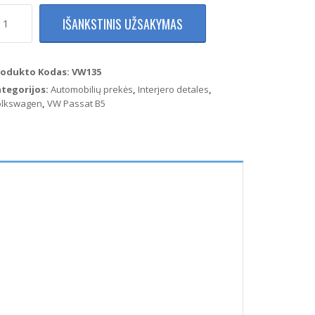
rodukto
IŠANKSTINIS UŽSAKYMAS
ekis:
olkswagen
ssat
5
rodukto Kodas:
VW135
aiktadėžės
ategorijos:
Automobilių prekės
,
Interjero detales
,
ankenėlė
olkswagen
,
VW Passat B5
uoda)