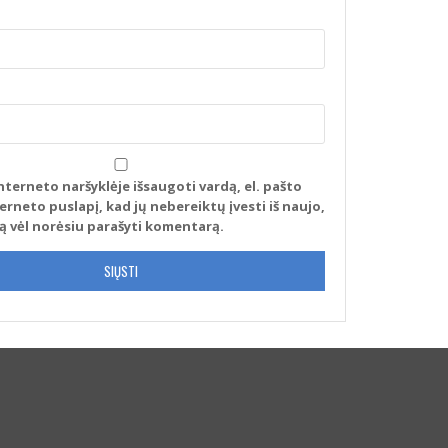
nterneto naršyklėje išsaugoti vardą, el. pašto
terneto puslapį, kad jų nebereiktų įvesti iš naujo,
tą vėl norėsiu parašyti komentarą.