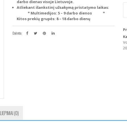
darbo dienas visoje Lietuvoje.
p
Atliekant išankstinį užsakymą pristatymo laikas:
ki
* Multimedijos: 5 – 9 darbo dienos
*
V
Kitos prekių grupės: 8 – 18 darbo dienų
Pa
B
P
B
Dalintis:
K
C
V
Ra
20
k
LIEPIMAI (0)