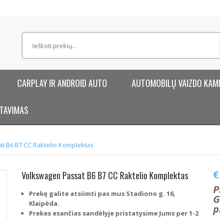
CARPLAY IR ANDROID AUTO
AUTOMOBILŲ VAIZDO KAM
TAVIMAS
t B6 B7 CC Raktelio Komplektas
€
Volkswagen Passat B6 B7 CC Raktelio Komplektas
P
Prekę galite atsiimti pas mus Stadiono g. 16,
G
Klaipėda.
p
Prekes esančias sandėlyje pristatysime Jums per 1-2