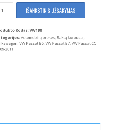
rodukto
IŠANKSTINIS UŽSAKYMAS
ekis:
olkswagen
ssat
6
rodukto Kodas:
VW198
7
ategorijos:
Automobilių prekės
,
Raktų korpusai
,
C
olkswagen
,
VW Passat B6
,
VW Passat B7
,
VW Passat CC
ktelio
09-2011
omplektas