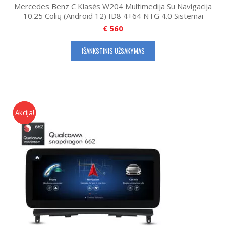
Mercedes Benz C Klasės W204 Multimedija Su Navigacija
10.25 Colių (Android 12) ID8 4+64 NTG 4.0 Sistemai
€
560
IŠANKSTINIS UŽSAKYMAS
Akcija!
Akcija