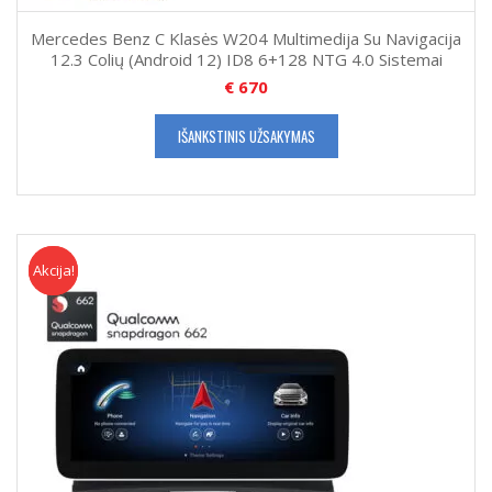
Mercedes Benz C Klasės W204 Multimedija Su Navigacija
12.3 Colių (Android 12) ID8 6+128 NTG 4.0 Sistemai
€
670
IŠANKSTINIS UŽSAKYMAS
Akcija!
Akcija