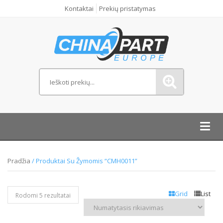
Kontaktai
Prekių pristatymas
Toggl
navig
Pradžia
/ Produktai Su Žymomis “CMH0011”
Grid
List
Rodomi 5 rezultatai