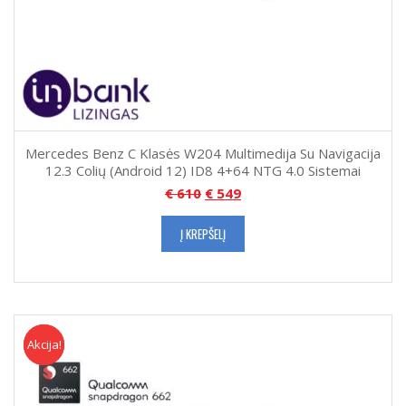
Mercedes Benz C Klasės W204 Multimedija Su Navigacija
12.3 Colių (Android 12) ID8 4+64 NTG 4.0 Sistemai
€
610
€
549
Į KREPŠELĮ
Akcija!
Akcija