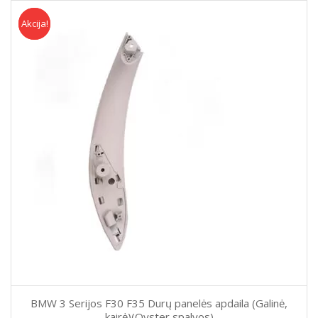
Akcija!
Akcija
BMW 3 Serijos F30 F35 Durų panelės apdaila (Galinė,
kairė)(Oyster spalvos)