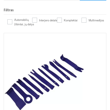
Filtras
Automobilių
Interjero detales
Komplektai
Multimedijos
žibintai, jų dalys