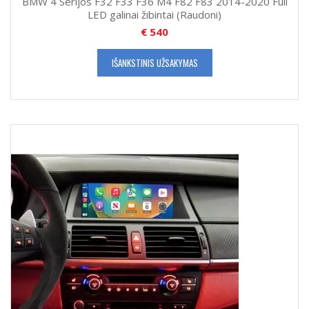
BMW 4 Serijos F32 F33 F36 M4 F82 F83 2014-2020 Full
LED galinai žibintai (Raudoni)
€
540
IŠANKSTINIS UŽSAKYMAS