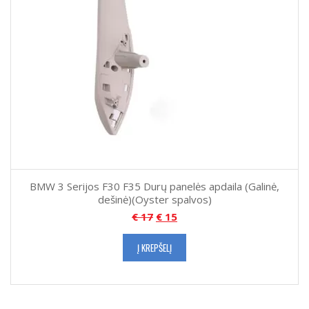
BMW 3 Serijos F30 F35 Durų panelės apdaila (Galinė,
dešinė)(Oyster spalvos)
€
17
€
15
Į KREPŠELĮ