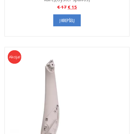
€
17
€
15
Į KREPŠELĮ
Akcija!
Akcija