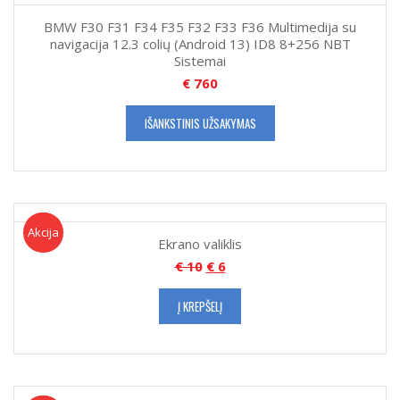
BMW F30 F31 F34 F35 F32 F33 F36 Multimedija su
navigacija 12.3 colių (Android 13) ID8 8+256 NBT
Sistemai
€
760
IŠANKSTINIS UŽSAKYMAS
Akcija!
Akcija
Ekrano valiklis
€
10
€
6
Į KREPŠELĮ