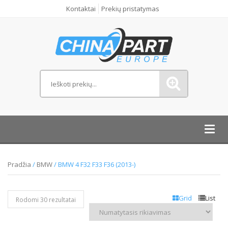
Kontaktai
Prekių pristatymas
Toggl
navig
Pradžia
/
BMW
/ BMW 4 F32 F33 F36 (2013-)
Grid
List
Rodomi 30 rezultatai