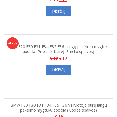
Į KREPŠELĮ
Akcija!
Akcija
BMW F20 F30 F31 F34 F35 F36 Langų pakėlimo mygtuko
apdaila (Priekinė, Kairė) (Smėlio spalvos)
€
19
€
17
Į KREPŠELĮ
BMW F20 F30 F31 F34 F35 F36 Vairuotojo durų langų
pakėlimo mygtukų apdaila (Juodos spalvos)
€
19