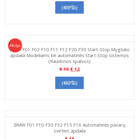
Į KREPŠELĮ
Akcija!
Akcija
BMW F01 F02 F10 F11 F12 F20 F30 Start-Stop Mygtuko
apdaila Modeliams be automatinės Start-Stop sistemos
(Raudonos spalvos)
€
15
€
12
Į KREPŠELĮ
BMW F01 F10 F30 F32 F15 F16 Automatinės pavarų
svirties apdaila
€
16