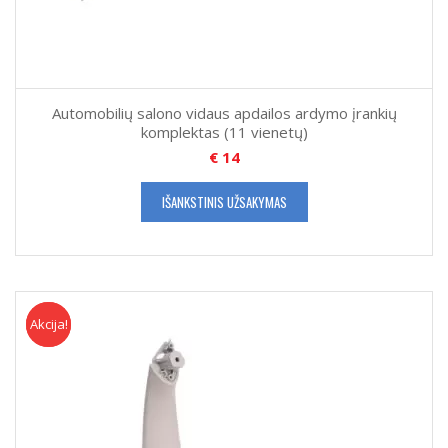
Automobilių salono vidaus apdailos ardymo įrankių
komplektas (11 vienetų)
€
14
IŠANKSTINIS UŽSAKYMAS
Akcija!
Akcija