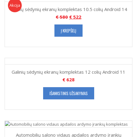
Akcija!
Akcija
Galinių sėdynių ekranų komplektas 10.5 colių Android 14
€
580
€
522
Į KREPŠELĮ
Galinių sėdynių ekranų komplektas 12 colių Android 11
€
628
IŠANKSTINIS UŽSAKYMAS
Automobilių salono vidaus apdailos ardymo įrankių