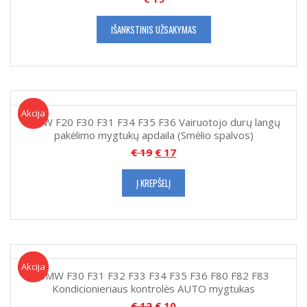
IŠANKSTINIS UŽSAKYMAS
Akcija!
Akcija
BMW F20 F30 F31 F34 F35 F36 Vairuotojo durų langų
pakėlimo mygtukų apdaila (Smėlio spalvos)
€
19
€
17
Į KREPŠELĮ
Akcija!
Akcija
BMW F30 F31 F32 F33 F34 F35 F36 F80 F82 F83
Kondicionieriaus kontrolės AUTO mygtukas
€
12
€
10