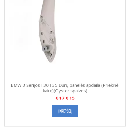
BMW 3 Serijos F30 F35 Durų panelės apdaila (Priekinė,
kairė)(Oyster spalvos)
€
17
€
15
Į KREPŠELĮ