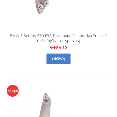
BMW 3 Serijos F30 F35 Durų panelės apdaila (Priekinė,
dešinė)(Oyster spalvos)
€
17
€
15
Į KREPŠELĮ
Akcija!
Akcija