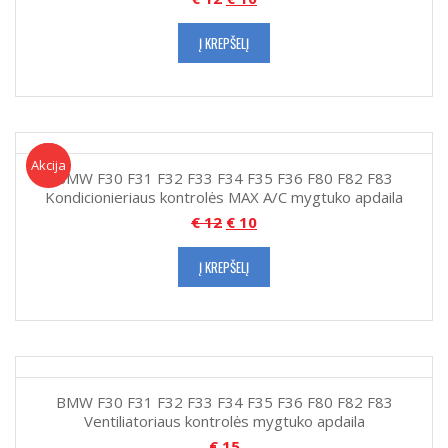
Į KREPŠELĮ
Akcija!
Akcija
BMW F30 F31 F32 F33 F34 F35 F36 F80 F82 F83
Kondicionieriaus kontrolės MAX A/C mygtuko apdaila
€
12
€
10
Į KREPŠELĮ
BMW F30 F31 F32 F33 F34 F35 F36 F80 F82 F83
Ventiliatoriaus kontrolės mygtuko apdaila
€
15