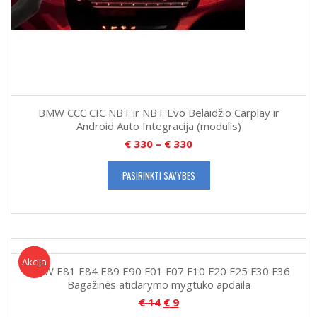
BMW CCC CIC NBT ir NBT Evo Belaidžio Carplay ir
Android Auto Integracija (modulis)
€
330
–
€
330
PASIRINKTI SAVYBES
Akcija!
Akcija
BMW E81 E84 E89 E90 F01 F07 F10 F20 F25 F30 F36
Bagažinės atidarymo mygtuko apdaila
€
14
€
9