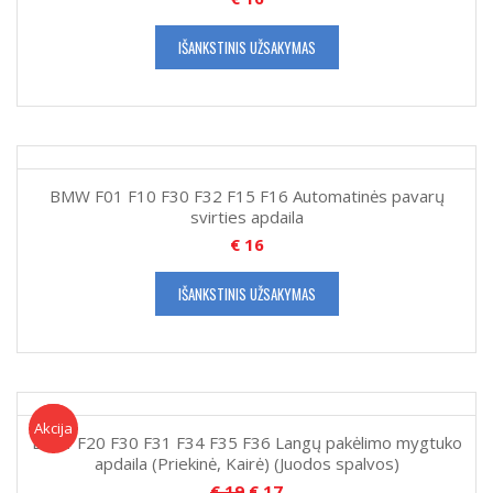
IŠANKSTINIS UŽSAKYMAS
BMW F01 F10 F30 F32 F15 F16 Automatinės pavarų
svirties apdaila
€
16
IŠANKSTINIS UŽSAKYMAS
Akcija!
Akcija
BMW F20 F30 F31 F34 F35 F36 Langų pakėlimo mygtuko
apdaila (Priekinė, Kairė) (Juodos spalvos)
€
19
€
17