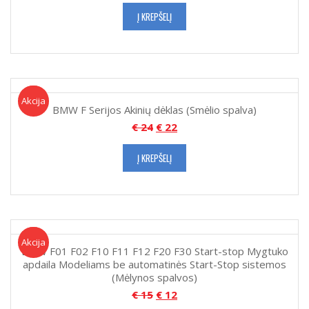
Į KREPŠELĮ
Akcija!
Akcija
BMW F Serijos Akinių dėklas (Smėlio spalva)
€
24
€
22
Į KREPŠELĮ
Akcija!
Akcija
BMW F01 F02 F10 F11 F12 F20 F30 Start-stop Mygtuko
apdaila Modeliams be automatinės Start-Stop sistemos
(Mėlynos spalvos)
€
15
€
12