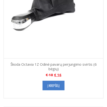
Škoda Octavia 1Z Odinė pavarų perjungimo svirtis (6
bėgių)
€
18
€
16
Į KREPŠELĮ