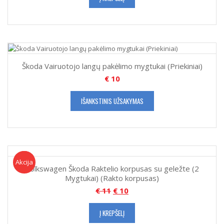
Škoda Vairuotojo langų pakėlimo mygtukai (Priekiniai)
€
10
IŠANKSTINIS UŽSAKYMAS
Akcija!
Akcija
Volkswagen Škoda Raktelio korpusas su geležte (2
Mygtukai) (Rakto korpusas)
€
11
€
10
Į KREPŠELĮ