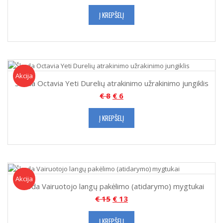
Į KREPŠELĮ
Akcija!
Akcija
Škoda Octavia Yeti Durelių atrakinimo užrakinimo jungiklis
€
8
€
6
Į KREPŠELĮ
Akcija!
Akcija
Škoda Vairuotojo langų pakėlimo (atidarymo) mygtukai
€
15
€
13
Į KREPŠELĮ