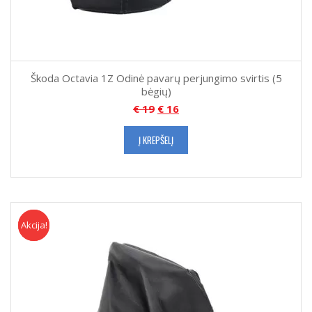
Škoda Octavia 1Z Odinė pavarų perjungimo svirtis (5
bėgių)
€
19
€
16
Į KREPŠELĮ
Akcija!
Akcija