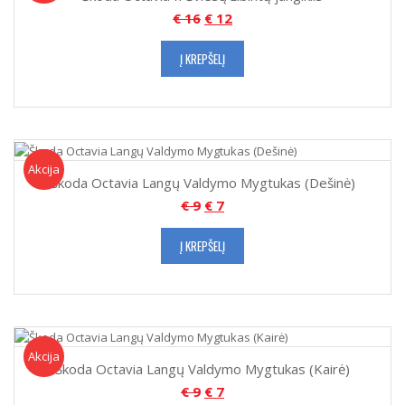
€
16
€
12
Į KREPŠELĮ
Akcija!
Akcija
Škoda Octavia Langų Valdymo Mygtukas (Dešinė)
€
9
€
7
Į KREPŠELĮ
Akcija!
Akcija
Škoda Octavia Langų Valdymo Mygtukas (Kairė)
€
9
€
7