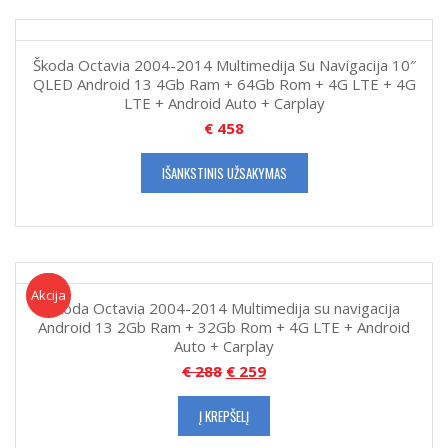
Škoda Octavia 2004-2014 Multimedija Su Navigacija 10″
QLED Android 13 4Gb Ram + 64Gb Rom + 4G LTE + 4G
LTE + Android Auto + Carplay
€
458
IŠANKSTINIS UŽSAKYMAS
Akcija!
Akcija
Škoda Octavia 2004-2014 Multimedija su navigacija
Android 13 2Gb Ram + 32Gb Rom + 4G LTE + Android
Auto + Carplay
€
288
€
259
Į KREPŠELĮ