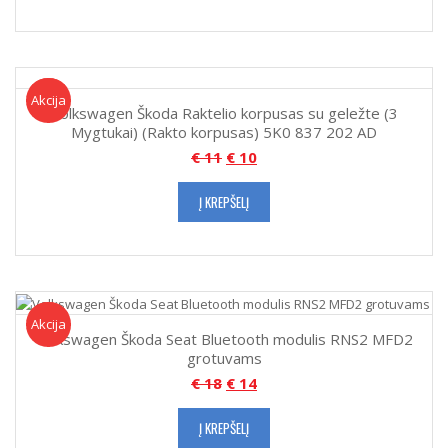
Akcija!
Akcija
Volkswagen Škoda Raktelio korpusas su geležte (3
Mygtukai) (Rakto korpusas) 5K0 837 202 AD
€
11
€
10
Į KREPŠELĮ
Akcija!
Akcija
Volkswagen Škoda Seat Bluetooth modulis RNS2 MFD2
grotuvams
€
18
€
14
Į KREPŠELĮ