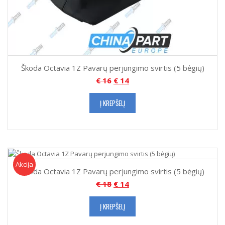
Škoda Octavia 1Z Pavarų perjungimo svirtis (5 bėgių)
€
16
€
14
Į KREPŠELĮ
Akcija!
Akcija
Škoda Octavia 1Z Pavarų perjungimo svirtis (5 bėgių)
€
18
€
14
Į KREPŠELĮ