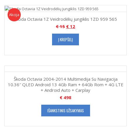
Akcija!
Akcija
Skoda Octavia 1Z Veidrodėlių jungiklis 1ZD 959 565
€
15
€
12
Į KREPŠELĮ
Škoda Octavia 2004-2014 Multimedija Su Navigacija
10.36″ QLED Android 13 4Gb Ram + 64Gb Rom + 4G LTE
+ Android Auto + Carplay
€
498
IŠANKSTINIS UŽSAKYMAS