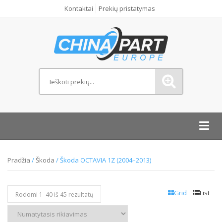
Kontaktai
Prekių pristatymas
Toggl
navig
Pradžia
/
Škoda
/ Škoda OCTAVIA 1Z (2004–2013)
Grid
List
Rodomi 1–
40
iš 45 rezultatų