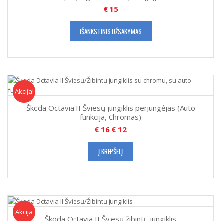
€
15
IŠANKSTINIS UŽSAKYMAS
Akcija!
Akcija
Škoda Octavia II Šviesų jungiklis perjungėjas (Auto
funkcija, Chromas)
€
16
€
12
Į KREPŠELĮ
Akcija!
Akcija
Škoda Octavia II Šviesų žibintų jungiklis