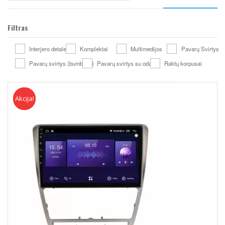
Filtras
Interjero detales
Komplektai
Multimedijos
Pavarų Svirtys
Pavarų svirtys (bumbulai)
Pavarų svirtys su oda
Raktų korpusai
Akcija!
Akcija