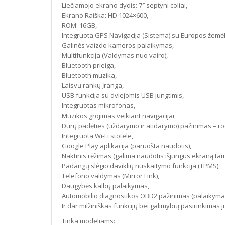
Liečiamojo ekrano dydis: 7″ septyni coliai,
Ekrano Raiška: HD 1024×600,
ROM: 16GB,
Integruota GPS Navigacija (Sistema) su Europos žemėl
Galinės vaizdo kameros palaikymas,
Multifunkcija (Valdymas nuo vairo),
Bluetooth prieiga,
Bluetooth muzika,
Laisvų rankų įranga,
USB funkcija su dviejomis USB jungtimis,
Integruotas mikrofonas,
Muzikos grojimas veikiant navigacijai,
Durų padėties (uždarymo ir atidarymo) pažinimas – r
Integruota Wi-Fi stotele,
Google Play aplikacija (paruošta naudotis),
Naktinis rėžimas (galima naudotis išjungus ekraną tam
Padangų slėgio daviklių nuskaitymo funkcija (TPMS),
Telefono valdymas (Mirror Link),
Daugybės kalbų palaikymas,
Automobilio diagnostikos OBD2 pažinimas (palaikyma
Ir dar milžiniškas funkcijų bei galimybių pasirinkimas 
Tinka modeliams: