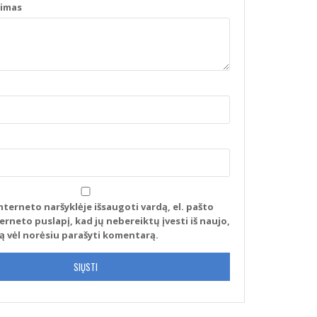
pimas
nterneto naršyklėje išsaugoti vardą, el. pašto
terneto puslapį, kad jų nebereiktų įvesti iš naujo,
tą vėl norėsiu parašyti komentarą.