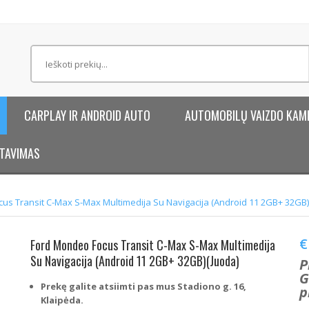
CARPLAY IR ANDROID AUTO
AUTOMOBILŲ VAIZDO KAM
TAVIMAS
us Transit C-Max S-Max Multimedija Su Navigacija (Android 11 2GB+ 32GB)
€
Ford Mondeo Focus Transit C-Max S-Max Multimedija
Su Navigacija (Android 11 2GB+ 32GB)(Juoda)
P
G
Prekę galite atsiimti pas mus Stadiono g. 16,
p
Klaipėda.