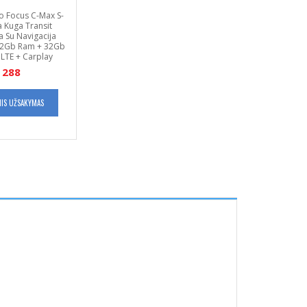
 Focus C-Max S-
a Kuga Transit
a Su Navigacija
) 2Gb Ram + 32Gb
LTE + Carplay
288
NIS UŽSAKYMAS