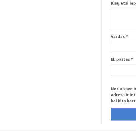
Jūsų atsilie
Vardas
*
El. paštas
*
Noriu savo i
adresą ir in
kai kitą kar