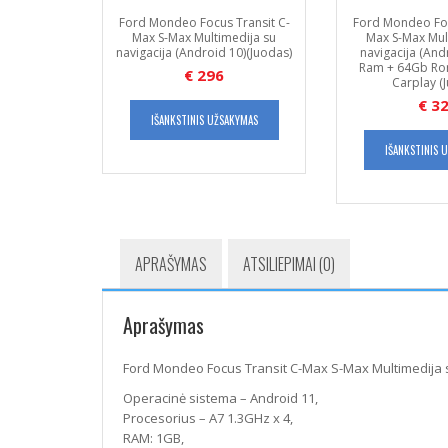
Ford Mondeo Focus Transit C-
Ford Mondeo Foc
Max S-Max Multimedija su
Max S-Max Mul
navigacija (Android 10)(Juodas)
navigacija (And
Ram + 64Gb Rom
€
296
Carplay (
€
32
IŠANKSTINIS UŽSAKYMAS
IŠANKSTINIS 
APRAŠYMAS
ATSILIEPIMAI (0)
Aprašymas
Ford Mondeo Focus Transit C-Max S-Max Multimedija s
Operacinė sistema – Android 11,
Procesorius – A7 1.3GHz x 4,
RAM: 1GB,