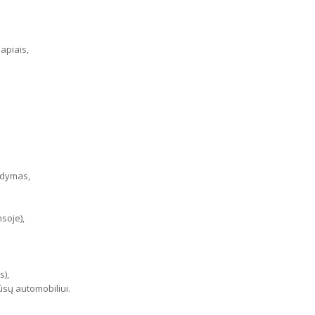
apiais,
odymas,
soje),
s),
jūsų automobiliui.