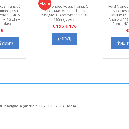
Akcija!
Akcija
us Transit C-
Ford Mondeo Focus Transit C-
Ford Mondeo
timedija su
Max S-Max Multimedija su
Max Fiest
roid 11) 4Gb
navigacija (Android 11 1GB+
Multimedij
 + 4G LTE +
16GB)(Juoda)
(Android 11
Juodas)
Rom + 4G 
€
196
€
176
6
€
Į KREPŠELĮ
UŽSAKYMAS
IŠANKSTI
u navigacija (Android 11 2GB+ 32GB)(Juoda)