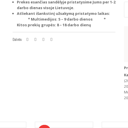
Prekes esančias sandėlyje pristatysime Jums per 1-2
p
darbo dienas visoje Lietuvoje.
ki
Atliekant išankstinį užsakymą pristatymo laikas:
F
* Multimedijos: 5 – 9 darbo dienos
*
M
Kitos prekių grupės: 8 – 18 darbo dienų
F
Tr
C-
Dalintis:
M
S-
M
Pavyzdžiui, skolinantis
300,00
€, kai sutartis
Mu
s
P
na
K
(A
(2
11
20
2
Mu
32
20
(J