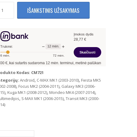
rodukto
IŠANKSTINIS UŽSAKYMAS
ekis:
ord
ondeo
ocus
Įmokos dydis
ansit
28,77
€
−
+
12
mėn.
ax
Trukmė:
Skaičiuoti
6
mėn.
72
mėn.
ax
 sudaroma
12
mėn. terminui, metinė palūkanų norma –
13,90
%
, sutarties sudarymo
ltimedija
u
rodukto Kodas:
CM721
vigacija
ategorijų:
Android
,
C-MAX MK1 (2003-2010)
,
Fiesta MK5
ndroid
002-2008)
,
Focus MK2 (2004-2011)
,
Galaxy MK3 (2006-
15)
,
Kuga MK1 (2008-2012)
,
Mondeo MK4 (2007-2014)
,
GB+
ltimedijos
,
S-MAX MK1 (2006-2015)
,
Transit MK3 (2000-
GB)
14)
uoda)