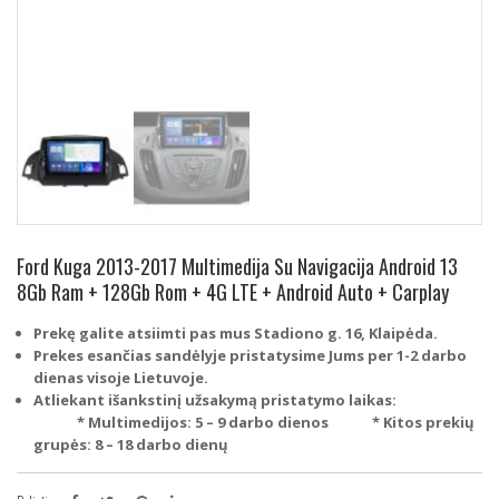
Ford Kuga 2013-2017 Multimedija Su Navigacija Android 13
8Gb Ram + 128Gb Rom + 4G LTE + Android Auto + Carplay
Prekę galite atsiimti pas mus Stadiono g. 16, Klaipėda.
Prekes esančias sandėlyje pristatysime Jums per 1-2 darbo
dienas visoje Lietuvoje.
Atliekant išankstinį užsakymą pristatymo laikas:
* Multimedijos: 5 – 9 darbo dienos
* Kitos prekių
grupės: 8 – 18 darbo dienų