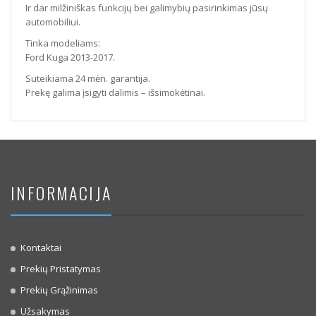
Ir dar milžiniškas funkcijų bei galimybių pasirinkimas jūsų
automobiliui.
Tinka modeliams:
Ford Kuga 2013-2017.
Suteikiama 24 mėn. garantija.
Prekę galima įsigyti dalimis – išsimokėtinai.
INFORMACIJA
Kontaktai
Prekių Pristatymas
Prekių Grąžinimas
Užsakymas