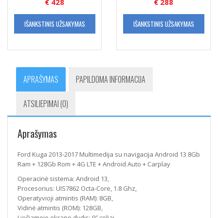
€
288
€
428
IŠANKSTINIS UŽSAKYMAS
IŠANKSTINIS UŽSAKYMAS
APRAŠYMAS
PAPILDOMA INFORMACIJA
ATSILIEPIMAI (0)
Aprašymas
Ford Kuga 2013-2017 Multimedija su navigacija Android 13 8Gb
Ram + 128Gb Rom + 4G LTE + Android Auto + Carplay
Operacinė sistema: Android 13,
Procesorius: UIS7862 Octa-Core, 1.8 Ghz,
Operatyvioji atmintis (RAM): 8GB,
Vidinė atmintis (ROM): 128GB,
Liečiamojo ekrano dydis: 9″ coliai,