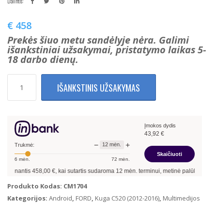
Dalintis:
€
458
Prekės šiuo metu sandėlyje nėra. Galimi
išankstiniai užsakymai, pristatymo laikas 5-
18 darbo dienų.
produkto
IŠANKSTINIS UŽSAKYMAS
kiekis:
Ford
Kuga
2013-
Įmokos dydis
2017
43,92
€
Multimedija
−
+
12
mėn.
su
Trukmė:
Skaičiuoti
navigacija
6
mėn.
72
mėn.
Android
antis
458,00
€, kai sutartis sudaroma
12
mėn. terminui, metinė palūkanų norma –
1
13
8Gb
Produkto Kodas:
CM1704
Ram
Kategorijos:
Android
,
FORD
,
Kuga C520 (2012-2016)
,
Multimedijos
+
128Gb