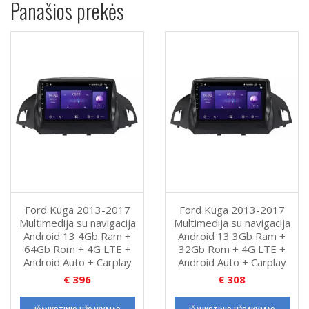
Panašios prekės
Rom
+
4G
LTE
+
Android
Auto
+
Carplay
Ford Kuga 2013-2017
Ford Kuga 2013-2017
Multimedija su navigacija
Multimedija su navigacija
Android 13 4Gb Ram +
Android 13 3Gb Ram +
64Gb Rom + 4G LTE +
32Gb Rom + 4G LTE +
Android Auto + Carplay
Android Auto + Carplay
€
396
€
308