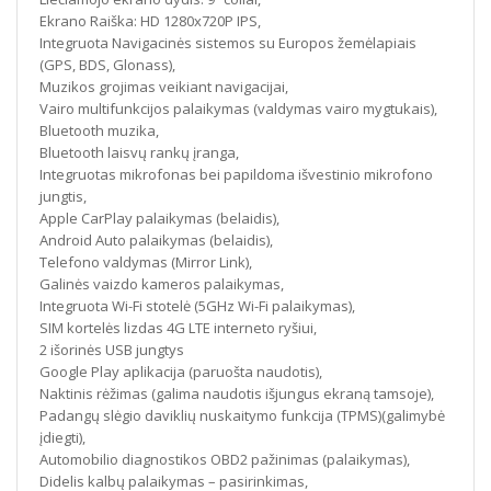
Ekrano Raiška: HD 1280x720P IPS,
Integruota Navigacinės sistemos su Europos žemėlapiais
(GPS, BDS, Glonass),
Muzikos grojimas veikiant navigacijai,
Vairo multifunkcijos palaikymas (valdymas vairo mygtukais),
Bluetooth muzika,
Bluetooth laisvų rankų įranga,
Integruotas mikrofonas bei papildoma išvestinio mikrofono
jungtis,
Apple CarPlay palaikymas (belaidis),
Android Auto palaikymas (belaidis),
Telefono valdymas (Mirror Link),
Galinės vaizdo kameros palaikymas,
Integruota Wi-Fi stotelė (5GHz Wi-Fi palaikymas),
SIM kortelės lizdas 4G LTE interneto ryšiui,
2 išorinės USB jungtys
Google Play aplikacija (paruošta naudotis),
Naktinis rėžimas (galima naudotis išjungus ekraną tamsoje),
Padangų slėgio daviklių nuskaitymo funkcija (TPMS)(galimybė
įdiegti),
Automobilio diagnostikos OBD2 pažinimas (palaikymas),
Didelis kalbų palaikymas – pasirinkimas,