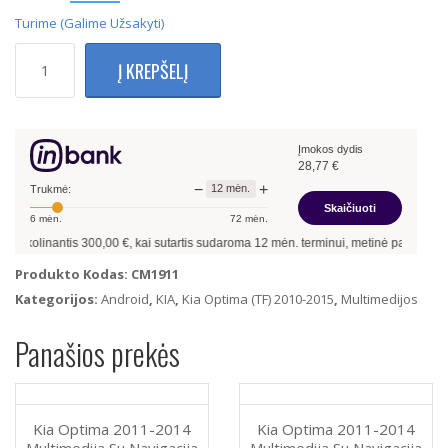
Turime (galime Užsakyti)
produkto
Į KREPŠELĮ
kiekis:
Kia
Optima
2011-
Įmokos dydis
2014
28,77
€
Multimedija
−
+
12
mėn.
su
Trukmė:
Skaičiuoti
navigacija
6
mėn.
72
mėn.
Android
kolinantis
300,00
€, kai sutartis sudaroma
12
mėn. terminui, metinė palūkanų norm
13
2Gb
Produkto Kodas:
CM1911
Ram
Kategorijos:
Android
,
KIA
,
Kia Optima (TF) 2010-2015
,
Multimedijos
+
32Gb
Panašios prekės
Rom
+
Android
Auto
Kia Optima 2011-2014
Kia Optima 2011-2014
+