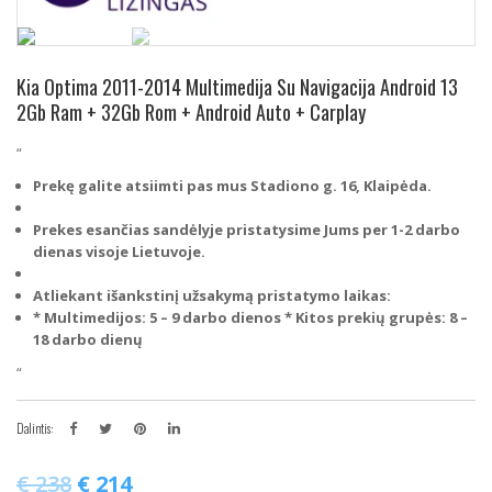
Kia Optima 2011-2014 Multimedija Su Navigacija Android 13
2Gb Ram + 32Gb Rom + Android Auto + Carplay
“
Prekę galite atsiimti pas mus Stadiono g. 16, Klaipėda.
Prekes esančias sandėlyje pristatysime Jums per 1-2 darbo
dienas visoje Lietuvoje.
Atliekant išankstinį užsakymą pristatymo laikas:
* Multimedijos: 5 – 9 darbo dienos
* Kitos prekių grupės: 8 –
18 darbo dienų
“
Dalintis:
€
238
€
214