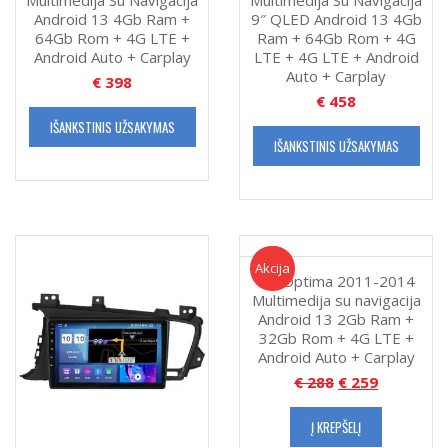
Multimedija Su Navigacija
Multimedija Su Navigacija
Carplay
Android 13 4Gb Ram +
9″ QLED Android 13 4Gb
64Gb Rom + 4G LTE +
Ram + 64Gb Rom + 4G
Android Auto + Carplay
LTE + 4G LTE + Android
Auto + Carplay
€
398
€
458
IŠANKSTINIS UŽSAKYMAS
IŠANKSTINIS UŽSAKYMAS
Akcija!
Akcija
Kia Optima 2011-2014
Multimedija su navigacija
Android 13 2Gb Ram +
32Gb Rom + 4G LTE +
Android Auto + Carplay
€
288
€
259
Į KREPŠELĮ