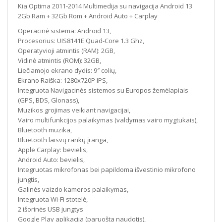
Kia Optima 2011-2014 Multimedija su navigacija Android 13
2Gb Ram + 32Gb Rom + Android Auto + Carplay
Operacinė sistema: Android 13,
Procesorius: UIS8141E Quad-Core 1.3 Ghz,
Operatyvioji atmintis (RAM): 2GB,
Vidinė atmintis (ROM): 32GB,
Liečiamojo ekrano dydis: 9″ colių,
Ekrano Raiška: 1280x720P IPS,
Integruota Navigacinės sistemos su Europos žemėlapiais
(GPS, BDS, Glonass),
Muzikos grojimas veikiant navigacijai,
Vairo multifunkcijos palaikymas (valdymas vairo mygtukais),
Bluetooth muzika,
Bluetooth laisvų rankų įranga,
Apple Carplay: bevielis,
Android Auto: bevielis,
Integruotas mikrofonas bei papildoma išvestinio mikrofono
jungtis,
Galinės vaizdo kameros palaikymas,
Integruota Wi-Fi stotelė,
2 išorinės USB jungtys
Google Play aplikacija (paruošta naudotis),