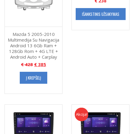
€
238
IŠANKSTINIS UŽSAKYMAS
Mazda 5 2005-2010
Multimedija Su Navigacija
Android 13 6Gb Ram +
128Gb Rom + 4G LTE +
Android Auto + Carplay
€
428
€
385
Į KREPŠELĮ
Akcija!
Akcija