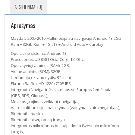
ATSILIEPIMAI (0)
Aprašymas
Mazda 5 2005-2010 Multimedija su navigacija Android 13 2Gb
Ram + 32Gb Rom + 4G LTE + Android Auto + Carplay
Operacinė sistema: Android 13,
Procesorius: UIS8581 Octa-Core, 1.6 Ghz,
Operatyvioji atmintis (RAM): 2GB,
Vidinė atmintis (ROM): 32GB,
Liečiamojo ekrano dydis: 9″ coliai,
Ekrano Raiška: HD 1280x720P IPS,
Integruota Navigacinės sistemos su Europos žemėlapiais
(GPS, BDS, Glonass),
Muzikos grojimas veikiant navigacijai,
Vairo multifunkcijos palaikymas (valdymas vairo mygtukais),
Bluetooth muzika,
Bluetooth laisvų rankų įranga,
Integruotas mikrofonas bei papildoma išvestinio mikrofono
jungtis,