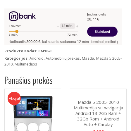
5
2005-
Įmokos dydis
2010
28,77
€
Multimedija
−
+
12
mėn.
su
Trukmė:
Skaičiuoti
navigacija
6
mėn.
72
mėn.
Android
ntis
300,00
€, kai sutartis sudaroma
12
mėn. terminui, metinė palūkanų norma –
13
13
2Gb
Produkto Kodas:
CM1820
Ram
Kategorijos:
Android
,
Automobilių prekės
,
Mazda
,
Mazda 5 2005-
+
2010
,
Multimedijos
32Gb
Rom
Panašios prekės
+
4G
LTE
+
Akcija!
Akcija
Mazda 5 2005-2010
Android
Multimedija su navigacija
Auto
Android 13 2Gb Ram +
+
32Gb Rom + Android
Carplay
Auto + Carplay