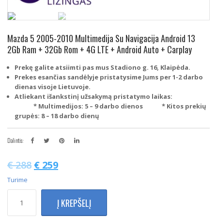
Mazda 5 2005-2010 Multimedija Su Navigacija Android 13
2Gb Ram + 32Gb Rom + 4G LTE + Android Auto + Carplay
Prekę galite atsiimti pas mus Stadiono g. 16, Klaipėda.
Prekes esančias sandėlyje pristatysime Jums per 1-2 darbo
dienas visoje Lietuvoje.
Atliekant išankstinį užsakymą pristatymo laikas:
* Multimedijos: 5 – 9 darbo dienos
* Kitos prekių
grupės: 8 – 18 darbo dienų
Dalintis:
€
288
€
259
Turime
produkto
Į KREPŠELĮ
kiekis:
Mazda