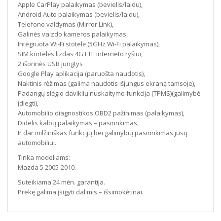
Apple CarPlay palaikymas (bevielis/laidu),
Android Auto palaikymas (bevielis/laidu),
Telefono valdymas (Mirror Link),
Galinės vaizdo kameros palaikymas,
Integruota Wi-Fi stotelė (5GHz Wi-Fi palaikymas),
SIM kortelės lizdas 4G LTE interneto ryšiui,
2 išorinės USB jungtys
Google Play aplikacija (paruošta naudotis),
Naktinis rėžimas (galima naudotis išjungus ekraną tamsoje),
Padangų slėgio daviklių nuskaitymo funkcija (TPMS)(galimybė
įdiegti),
Automobilio diagnostikos OBD2 pažinimas (palaikymas),
Didelis kalbų palaikymas – pasirinkimas,
Ir dar milžiniškas funkcijų bei galimybių pasirinkimas jūsų
automobiliui.
Tinka modeliams:
Mazda 5 2005-2010.
Suteikiama 24 mėn. garantija.
Prekę galima įsigyti dalimis – išsimokėtinai.