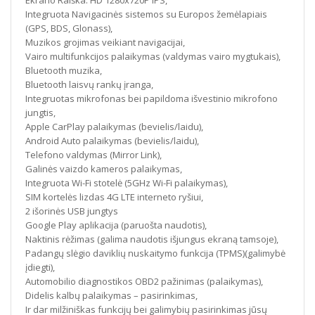
Ekrano Raiška: HD 1280x720P IPS,
Integruota Navigacinės sistemos su Europos žemėlapiais
(GPS, BDS, Glonass),
Muzikos grojimas veikiant navigacijai,
Vairo multifunkcijos palaikymas (valdymas vairo mygtukais),
Bluetooth muzika,
Bluetooth laisvų rankų įranga,
Integruotas mikrofonas bei papildoma išvestinio mikrofono
jungtis,
Apple CarPlay palaikymas (bevielis/laidu),
Android Auto palaikymas (bevielis/laidu),
Telefono valdymas (Mirror Link),
Galinės vaizdo kameros palaikymas,
Integruota Wi-Fi stotelė (5GHz Wi-Fi palaikymas),
SIM kortelės lizdas 4G LTE interneto ryšiui,
2 išorinės USB jungtys
Google Play aplikacija (paruošta naudotis),
Naktinis rėžimas (galima naudotis išjungus ekraną tamsoje),
Padangų slėgio daviklių nuskaitymo funkcija (TPMS)(galimybė
įdiegti),
Automobilio diagnostikos OBD2 pažinimas (palaikymas),
Didelis kalbų palaikymas – pasirinkimas,
Ir dar milžiniškas funkcijų bei galimybių pasirinkimas jūsų