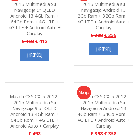
2015 Multimedija Su
2015 Multimedija su
LTE
Navigacija 9″ QLED
navigacija Android 13
+
Android 13 4Gb Ram +
2Gb Ram + 32Gb Rom +
Android
64Gb Rom + 4G LTE +
4G LTE + Android Auto +
Auto
4G LTE + Android Auto +
Carplay
+
Carplay
€
288
€
259
Carplay
€
458
€
412
Į KREPŠELĮ
Į KREPŠELĮ
Akcija!
Akcija
Mazda CX5 CX-5 2012-
Mazda CX5 CX-5 2012-
2015 Multimedija Su
2015 Multimedija Su
Navigacija 9.5″ QLED
Navigacija Android 13
Android 13 4Gb Ram +
4Gb Ram + 64Gb Rom +
64Gb Rom + 4G LTE +
4G LTE + Android Auto +
Android Auto + Carplay
Carplay
€
498
€
398
€
358