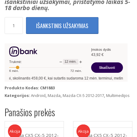
išankstiniai užsakymai, pristatymo laikas 5-
18 darbo dienų.
produkto
IŠANKSTINIS UŽSAKYMAS
kiekis:
Mazda
CX5
CX-
Įmokos dydis
5
43,92
€
2012-
−
+
12
mėn.
2015
Trukmė:
Skaičiuoti
Multimedija
6
mėn.
72
mėn.
Su
antis
458,00
€, kai sutartis sudaroma
12
mėn. terminui, metinė palūkanų norma –
13
Navigacija
Android
Produkto Kodas:
CM1883
13
Kategorijos:
Android
,
Mazda
,
Mazda CX-5 2012-2017
,
Multimedijos
8Gb
Ram
Panašios prekės
+
128Gb
Rom
+
Akcija!
Akcija
Akcija!
Akcija
Mazda CX5 CX-5 2012-
Mazda CX5 CX-5 2012-
4G