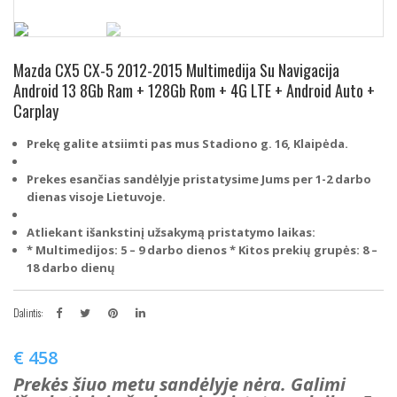
Mazda CX5 CX-5 2012-2015 Multimedija Su Navigacija
Android 13 8Gb Ram + 128Gb Rom + 4G LTE + Android Auto +
Carplay
Prekę galite atsiimti pas mus Stadiono g. 16, Klaipėda.
Prekes esančias sandėlyje pristatysime Jums per 1-2 darbo
dienas visoje Lietuvoje.
Atliekant išankstinį užsakymą pristatymo laikas:
* Multimedijos: 5 – 9 darbo dienos
* Kitos prekių grupės: 8 –
18 darbo dienų
Dalintis:
€
458
Prekės šiuo metu sandėlyje nėra. Galimi