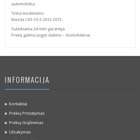
automobiliui.
Tinka modeliams:
Mazda CX5 CX-5 2012-2015.
Suteikiama 24 mėn garantija.
Prekę galima įsigyti dalimis – išsimokėtinai.
INFORMACIJA
Kontaktai
Prekių Pristatymas
Prekių Grąžinimas
Užsakymas