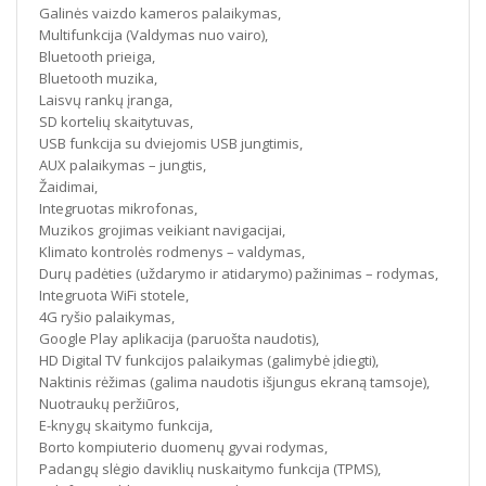
Galinės vaizdo kameros palaikymas,
Multifunkcija (Valdymas nuo vairo),
Bluetooth prieiga,
Bluetooth muzika,
Laisvų rankų įranga,
SD kortelių skaitytuvas,
USB funkcija su dviejomis USB jungtimis,
AUX palaikymas – jungtis,
Žaidimai,
Integruotas mikrofonas,
Muzikos grojimas veikiant navigacijai,
Klimato kontrolės rodmenys – valdymas,
Durų padėties (uždarymo ir atidarymo) pažinimas – rodymas,
Integruota WiFi stotele,
4G ryšio palaikymas,
Google Play aplikacija (paruošta naudotis),
HD Digital TV funkcijos palaikymas (galimybė įdiegti),
Naktinis rėžimas (galima naudotis išjungus ekraną tamsoje),
Nuotraukų peržiūros,
E-knygų skaitymo funkcija,
Borto kompiuterio duomenų gyvai rodymas,
Padangų slėgio daviklių nuskaitymo funkcija (TPMS),