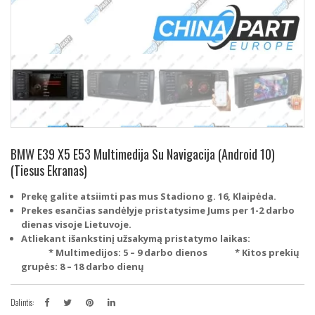
BMW E39 X5 E53 Multimedija Su Navigacija (Android 10)
(Tiesus Ekranas)
Prekę galite atsiimti pas mus Stadiono g. 16, Klaipėda.
Prekes esančias sandėlyje pristatysime Jums per 1-2 darbo
dienas visoje Lietuvoje.
Atliekant išankstinį užsakymą pristatymo laikas:
* Multimedijos: 5 – 9 darbo dienos
* Kitos prekių
grupės: 8 – 18 darbo dienų
Dalintis: