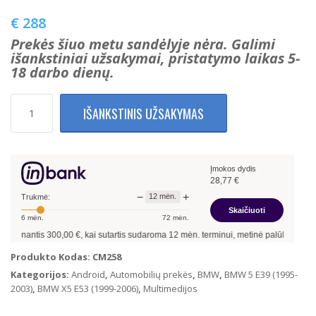
€
288
Prekės šiuo metu sandėlyje nėra. Galimi
išankstiniai užsakymai, pristatymo laikas 5-
18 darbo dienų.
produkto
IŠANKSTINIS UŽSAKYMAS
kiekis:
BMW
E39
X5
Įmokos dydis
E53
28,77
€
Multimedija
−
+
12
mėn.
su
Trukmė:
Skaičiuoti
navigacija
6
mėn.
72
mėn.
(Android
inantis
300,00
€, kai sutartis sudaroma
12
mėn. terminui, metinė palūkanų norma –
10)
(Tiesus
Produkto Kodas:
CM258
ekranas)
Kategorijos:
Android
,
Automobilių prekės
,
BMW
,
BMW 5 E39 (1995-
2003)
,
BMW X5 E53 (1999-2006)
,
Multimedijos