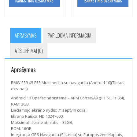
IŠANKSTINIS UŽSAKYMAS
IŠANKSTINIS UŽSAKYMAS
APRAŠYMAS
PAPILDOMA INFORMACIJA
ATSILIEPIMAI (0)
Aprašymas
BMW E39 X5 E53 Multimedija su navigacija (Android 10)(Tiesus
ekranas)
Android 10 Operacinė sistema – ARM Cortex-A9 @ 1.6GHz (x4),
RAM: 2GB,
Liečiamojo ekrano dydis: 7″ septyni coliai,
Ekrano Raiška: HD 1024×600,
Maksimali išorinė atmintis – 32GB,
ROM: 16GB,
Integruota GPS Navigacija (Sistema) su Europos žemėlapiais,