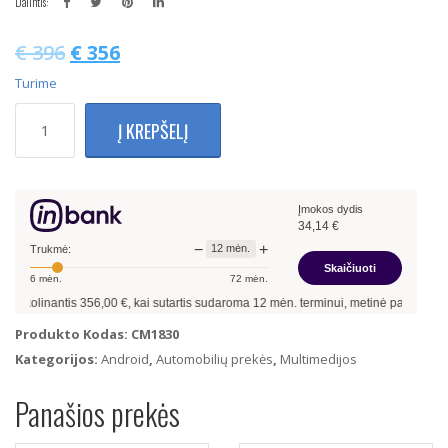
Dalintis:
€
396
€
356
Turime
produkto
Į KREPŠELĮ
kiekis:
Citroen
C5
2008-
Įmokos dydis
2017
34,14
€
Multimedija
−
+
12
mėn.
Su
Trukmė:
Skaičiuoti
Navigacija
6
mėn.
72
mėn.
Android
linantis
356,00
€, kai sutartis sudaroma
12
mėn. terminui, metinė palūkanų norma
13
4Gb
Produkto Kodas:
CM1830
Ram
Kategorijos:
Android
,
Automobilių prekės
,
Multimedijos
+
64Gb
Panašios prekės
Rom
+