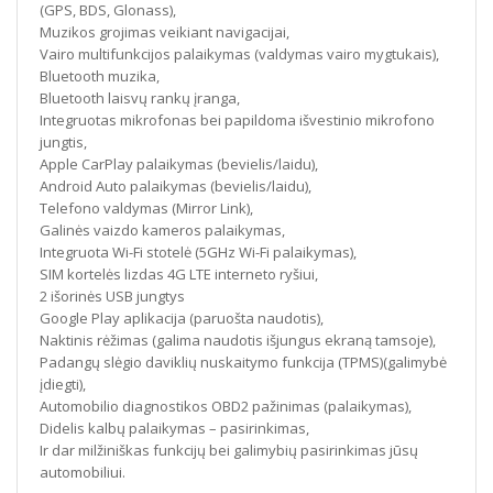
(GPS, BDS, Glonass),
Muzikos grojimas veikiant navigacijai,
Vairo multifunkcijos palaikymas (valdymas vairo mygtukais),
Bluetooth muzika,
Bluetooth laisvų rankų įranga,
Integruotas mikrofonas bei papildoma išvestinio mikrofono
jungtis,
Apple CarPlay palaikymas (bevielis/laidu),
Android Auto palaikymas (bevielis/laidu),
Telefono valdymas (Mirror Link),
Galinės vaizdo kameros palaikymas,
Integruota Wi-Fi stotelė (5GHz Wi-Fi palaikymas),
SIM kortelės lizdas 4G LTE interneto ryšiui,
2 išorinės USB jungtys
Google Play aplikacija (paruošta naudotis),
Naktinis rėžimas (galima naudotis išjungus ekraną tamsoje),
Padangų slėgio daviklių nuskaitymo funkcija (TPMS)(galimybė
įdiegti),
Automobilio diagnostikos OBD2 pažinimas (palaikymas),
Didelis kalbų palaikymas – pasirinkimas,
Ir dar milžiniškas funkcijų bei galimybių pasirinkimas jūsų
automobiliui.