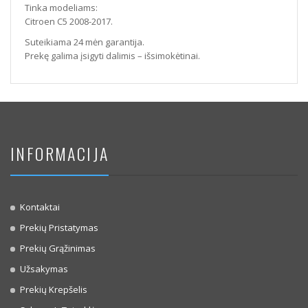
Tinka modeliams:
Citroen C5 2008-2017.
Suteikiama 24 mėn garantija.
Prekę galima įsigyti dalimis – išsimokėtinai.
INFORMACIJA
Kontaktai
Prekių Pristatymas
Prekių Grąžinimas
Užsakymas
Prekių Krepšelis