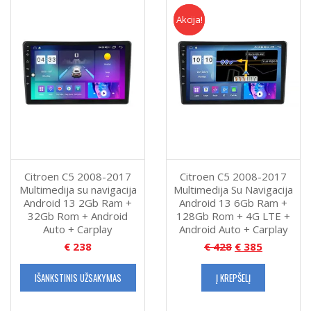
4G
LTE
Akcija!
Akcija
+
Android
Auto
+
Carplay
Citroen C5 2008-2017
Citroen C5 2008-2017
Multimedija su navigacija
Multimedija Su Navigacija
Android 13 2Gb Ram +
Android 13 6Gb Ram +
32Gb Rom + Android
128Gb Rom + 4G LTE +
Auto + Carplay
Android Auto + Carplay
€
238
€
428
€
385
IŠANKSTINIS UŽSAKYMAS
Į KREPŠELĮ