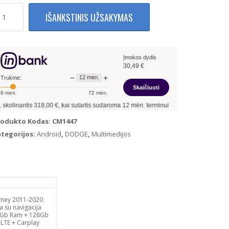
rodukto
IŠANKSTINIS UŽSAKYMAS
ekis:
odge
urney
11-
Įmokos dydis
20
30,49
€
ltimedija
−
+
12
mėn.
u
Trukmė:
Skaičiuoti
vigacija
6
mėn.
72
mėn.
ndroid
,00
€, kai sutartis sudaroma
12
mėn. terminui, metinė palūkanų norma –
13,90
%
,
Gb
rodukto Kodas:
CM1447
am
ategorijos:
Android
,
DODGE
,
Multimedijos
2Gb
om
G
TE
rney 2011-2020
a su navigacija
rplay
6Gb Ram + 128Gb
LTE + Carplay