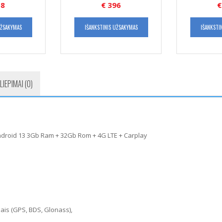
8
€
396
€
UŽSAKYMAS
IŠANKSTINIS UŽSAKYMAS
IŠANKSTI
LIEPIMAI (0)
ndroid 13 3Gb Ram + 32Gb Rom + 4G LTE + Carplay
ais (GPS, BDS, Glonass),