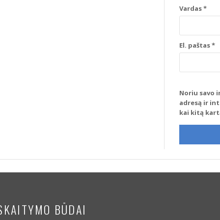
Vardas
*
El. paštas
*
Noriu savo i
adresą ir in
kai kitą kar
SKAITYMO BŪDAI