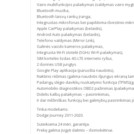
Vairo multifunkcijos palaikymas (valdymas vairo mygt
Bluetooth muzika,
Bluetooth laisvų rankų įranga,
Integruotas mikrofonas bei papildoma išvestinio mikr
Apple CarPlay palaikymas (belaidis),
Android Auto palaikymas (belaidis),
Telefono valdymas (Mirror Link),
Galinės vaizdo kameros palaikymas,
Integruota Wi-Fi stotelė (5GHz Wi-Fi palaikymas),
SIM kortelės lizdas 4G LTE interneto ryšiui,
2 išorinės USB jungtys
Google Play aplikacija (paruošta naudotis),
Naktinis rėžimas (galima naudotis išjungus ekraną tam
Padangų slėgio daviklių nuskaitymo funkcija (TPMS)(gal
Automobilio diagnostikos OBD2 pažinimas (palaikyma
Didelis kalbų palaikymas – pasirinkimas,
Ir dar milžiniškas funkcijų bei galimybių pasirinkimas 
Tinka modeliams:
Dodge Journey 2011-2020.
Suteikiama 24 mėn. garantija.
Prekę galima įsigyti dalimis – išsimokėtinai.