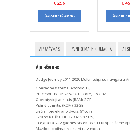
€
296
€
45
IŠANKSTINIS UŽSAKYMAS
IŠANKSTINIS 
APRAŠYMAS
PAPILDOMA INFORMACIJA
ATSI
Aprašymas
Dodge Journey 2011-2020 Multimedija su navigacija A
Operacinė sistema: Android 13,
Procesorius: UIS7862 Octa-Core, 1.8 Ghz,
Operatyvioji atmintis (RAM): 3GB,
Vidinė atmintis (ROM): 32GB,
Liečiamojo ekrano dydis: 9″ coliai,
Ekrano Raiška: HD 1280x720P IPS,
Integruota Navigacinės sistemos su Europos žemėlapi
Muzikos grojimas veikiant navigacijai,