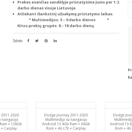
Prekes esančias sandėlyje pristatysime Jums per 1-2
p
darbo dienas visoje Lietuvoje.
ki
Atliekant išankstinį užsakymą pristatymo laikas:
D
* Multimedijos: 5 – 9 darbo dienos
*
Jo
Kitos prekių grupės: 8 – 18 darbo dienų
20
20
Mu
Dalintis:
s
na
A
Pavyzdžiui, skolinantis
318
13
3
P
R
K
+
3
R
+
4
L
 2011-2020
Dodge Journey 2011-2020
Dodge Jou
+
 navigacija
Multimedija su navigacija
Multimedij
Ca
 Ram + 128Gb
Android 13 4Gb Ram + 64Gb
Android 13 
 + Carplay
Rom + 4G LTE + Carplay
Rom + 4G 