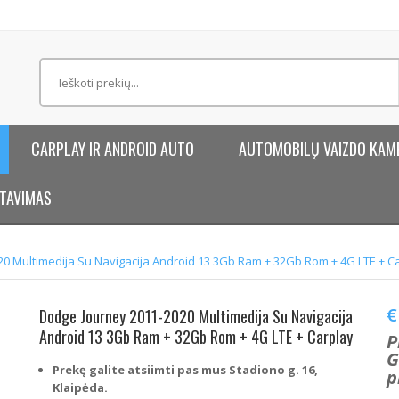
CARPLAY IR ANDROID AUTO
AUTOMOBILŲ VAIZDO KAM
TAVIMAS
0 Multimedija Su Navigacija Android 13 3Gb Ram + 32Gb Rom + 4G LTE + C
€
Dodge Journey 2011-2020 Multimedija Su Navigacija
Android 13 3Gb Ram + 32Gb Rom + 4G LTE + Carplay
P
G
Prekę galite atsiimti pas mus Stadiono g. 16,
p
Klaipėda.