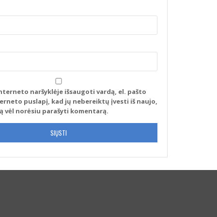
nterneto naršyklėje išsaugoti vardą, el. pašto
terneto puslapį, kad jų nebereiktų įvesti iš naujo,
tą vėl norėsiu parašyti komentarą.