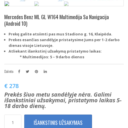
Mercedes Benz ML GL W164 Multimedija Su Navigacija
(Android 10)
Prekę galite atsiimti pas mus Stadiono g. 16, Klaipėda.
Prekes esančias sandėlyje pristatysime Jums per 1-2 darbo
dienas visoje Lietuvoje.
Atliekant išankstinį užsakymą pristatymo laikas:
* Multimedijos: 5 – 9 darbo dienos
Dalintis:
€
278
Prekės šiuo metu sandėlyje nėra. Galimi
išankstiniai užsakymai, pristatymo laikas 5-
18 darbo dienų.
produkto
IŠANKSTINIS UŽSAKYMAS
kiekis: