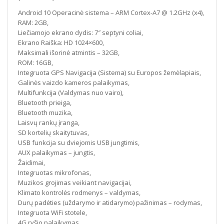
Android 10 Operacinė sistema – ARM Cortex-A7 @ 1.2GHz (x4),
RAM: 2GB,
Liečiamojo ekrano dydis: 7″ septyni coliai,
Ekrano Raiška: HD 1024×600,
Maksimali išorinė atmintis – 32GB,
ROM: 16GB,
Integruota GPS Navigacija (Sistema) su Europos žemėlapiais,
Galinės vaizdo kameros palaikymas,
Multifunkcija (Valdymas nuo vairo),
Bluetooth prieiga,
Bluetooth muzika,
Laisvų rankų įranga,
SD kortelių skaitytuvas,
USB funkcija su dviejomis USB jungtimis,
AUX palaikymas – jungtis,
Žaidimai,
Integruotas mikrofonas,
Muzikos grojimas veikiant navigacijai,
Klimato kontrolės rodmenys – valdymas,
Durų padėties (uždarymo ir atidarymo) pažinimas – rodymas,
Integruota WiFi stotele,
4G ryšio palaikymas,