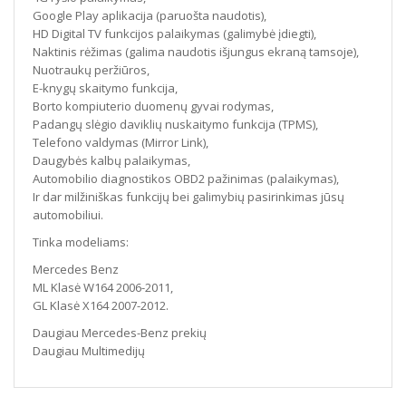
Google Play aplikacija (paruošta naudotis),
HD Digital TV funkcijos palaikymas (galimybė įdiegti),
Naktinis rėžimas (galima naudotis išjungus ekraną tamsoje),
Nuotraukų peržiūros,
E-knygų skaitymo funkcija,
Borto kompiuterio duomenų gyvai rodymas,
Padangų slėgio daviklių nuskaitymo funkcija (TPMS),
Telefono valdymas (Mirror Link),
Daugybės kalbų palaikymas,
Automobilio diagnostikos OBD2 pažinimas (palaikymas),
Ir dar milžiniškas funkcijų bei galimybių pasirinkimas jūsų
automobiliui.
Tinka modeliams:
Mercedes Benz
ML Klasė W164 2006-2011,
GL Klasė X164 2007-2012.
Daugiau Mercedes-Benz prekių
Daugiau Multimedijų