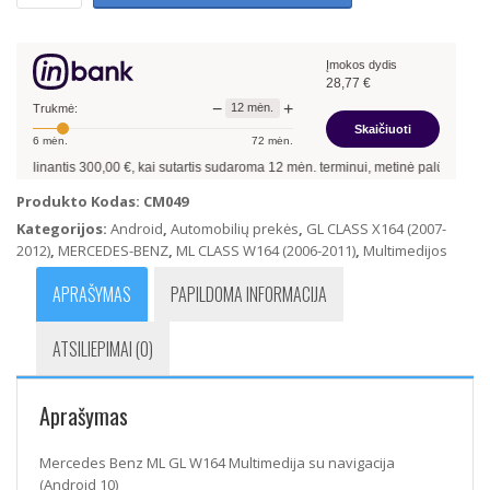
Mercedes
Benz
ML
Įmokos dydis
GL
28,77
€
W164
−
+
12
mėn.
Multimedija
Trukmė:
Skaičiuoti
su
6
mėn.
72
mėn.
navigacija
olinantis
300,00
€, kai sutartis sudaroma
12
mėn. terminui, metinė palūkanų norm
(Android
10)
Produkto Kodas:
CM049
Kategorijos:
Android
,
Automobilių prekės
,
GL CLASS X164 (2007-
2012)
,
MERCEDES-BENZ
,
ML CLASS W164 (2006-2011)
,
Multimedijos
APRAŠYMAS
PAPILDOMA INFORMACIJA
ATSILIEPIMAI (0)
Aprašymas
Mercedes Benz ML GL W164 Multimedija su navigacija
(Android 10)