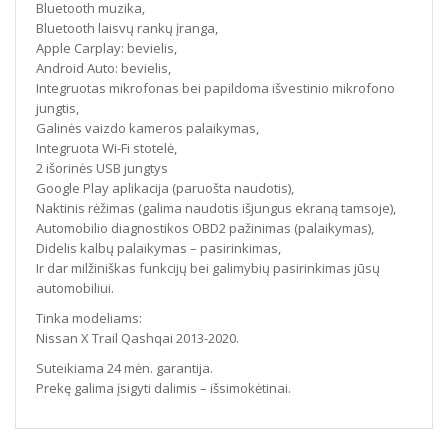
Bluetooth muzika,
Bluetooth laisvų rankų įranga,
Apple Carplay: bevielis,
Android Auto: bevielis,
Integruotas mikrofonas bei papildoma išvestinio mikrofono
jungtis,
Galinės vaizdo kameros palaikymas,
Integruota Wi-Fi stotelė,
2 išorinės USB jungtys
Google Play aplikacija (paruošta naudotis),
Naktinis rėžimas (galima naudotis išjungus ekraną tamsoje),
Automobilio diagnostikos OBD2 pažinimas (palaikymas),
Didelis kalbų palaikymas – pasirinkimas,
Ir dar milžiniškas funkcijų bei galimybių pasirinkimas jūsų
automobiliui.
Tinka modeliams:
Nissan X Trail Qashqai 2013-2020.
Suteikiama 24 mėn. garantija.
Prekę galima įsigyti dalimis – išsimokėtinai.