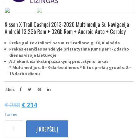
Nissan X Trail Qashqai 2013-2020 Multimedija Su Navigacija
Android 13 2Gb Ram + 32Gb Rom + Android Auto + Carplay
Prekę galite atsiimti pas mus Stadiono g. 16, Klaipėda.
Prekes esančias sandėlyje pristatysime Jums per 1-2 darbo
dienas visoje Lietuvoje.
Atliekant išankstinį užsakymą pristatymo laikas:
* Multimedijos: 5 – 9 darbo dienos
* Kitos prekių grupės: 8 –
18 darbo dienų
Dalintis:
€
238
€
214
Turime
produkto
Į KREPŠELĮ
kiekis:
Nissan