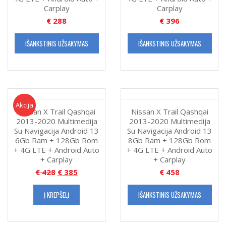
Carplay
Carplay
€
288
€
396
IŠANKSTINIS UŽSAKYMAS
IŠANKSTINIS UŽSAKYMAS
Akcija!
Akcija
Nissan X Trail Qashqai
Nissan X Trail Qashqai
2013-2020 Multimedija
2013-2020 Multimedija
Su Navigacija Android 13
Su Navigacija Android 13
6Gb Ram + 128Gb Rom
8Gb Ram + 128Gb Rom
+ 4G LTE + Android Auto
+ 4G LTE + Android Auto
+ Carplay
+ Carplay
€
428
€
385
€
458
Į KREPŠELĮ
IŠANKSTINIS UŽSAKYMAS