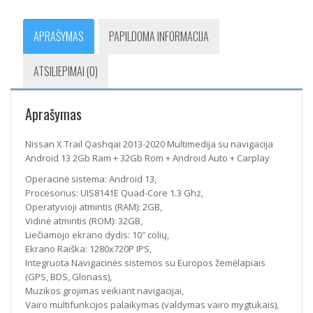
APRAŠYMAS
PAPILDOMA INFORMACIJA
ATSILIEPIMAI (0)
Aprašymas
Nissan X Trail Qashqai 2013-2020 Multimedija su navigacija
Android 13 2Gb Ram + 32Gb Rom + Android Auto + Carplay
Operacinė sistema: Android 13,
Procesorius: UIS8141E Quad-Core 1.3 Ghz,
Operatyvioji atmintis (RAM): 2GB,
Vidinė atmintis (ROM): 32GB,
Liečiamojo ekrano dydis: 10″ colių,
Ekrano Raiška: 1280x720P IPS,
Integruota Navigacinės sistemos su Europos žemėlapiais
(GPS, BDS, Glonass),
Muzikos grojimas veikiant navigacijai,
Vairo multifunkcijos palaikymas (valdymas vairo mygtukais),