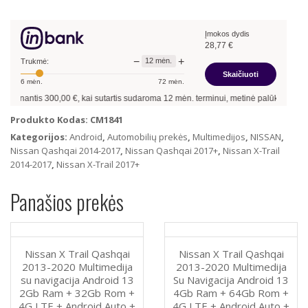
X
Trail
Įmokos dydis
Qashqai
28,77
€
2013-
−
+
12
mėn.
2020
Trukmė:
Skaičiuoti
Multimedija
6
mėn.
72
mėn.
su
linantis
300,00
€, kai sutartis sudaroma
12
mėn. terminui, metinė palūkanų norma 
navigacija
Android
Produkto Kodas:
CM1841
13
Kategorijos:
Android
,
Automobilių prekės
,
Multimedijos
,
NISSAN
,
2Gb
Nissan Qashqai 2014-2017
,
Nissan Qashqai 2017+
,
Nissan X-Trail
Ram
2014-2017
,
Nissan X-Trail 2017+
+
32Gb
Panašios prekės
Rom
+
Android
Auto
Nissan X Trail Qashqai
Nissan X Trail Qashqai
+
2013-2020 Multimedija
2013-2020 Multimedija
Carplay
su navigacija Android 13
Su Navigacija Android 13
2Gb Ram + 32Gb Rom +
4Gb Ram + 64Gb Rom +
4G LTE + Android Auto +
4G LTE + Android Auto +