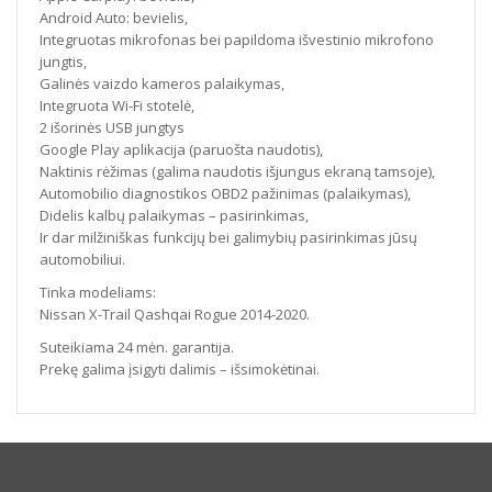
Android Auto: bevielis,
Integruotas mikrofonas bei papildoma išvestinio mikrofono
jungtis,
Galinės vaizdo kameros palaikymas,
Integruota Wi-Fi stotelė,
2 išorinės USB jungtys
Google Play aplikacija (paruošta naudotis),
Naktinis rėžimas (galima naudotis išjungus ekraną tamsoje),
Automobilio diagnostikos OBD2 pažinimas (palaikymas),
Didelis kalbų palaikymas – pasirinkimas,
Ir dar milžiniškas funkcijų bei galimybių pasirinkimas jūsų
automobiliui.
Tinka modeliams:
Nissan X-Trail Qashqai Rogue 2014-2020.
Suteikiama 24 mėn. garantija.
Prekę galima įsigyti dalimis – išsimokėtinai.