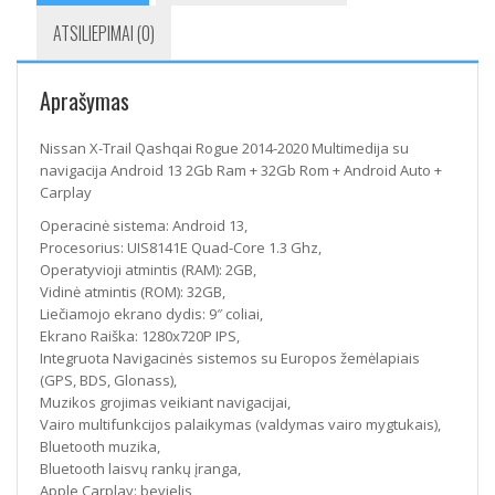
+
ATSILIEPIMAI (0)
Android
Auto
+
Aprašymas
Carplay
Nissan X-Trail Qashqai Rogue 2014-2020 Multimedija su
navigacija Android 13 2Gb Ram + 32Gb Rom + Android Auto +
Carplay
Operacinė sistema: Android 13,
Procesorius: UIS8141E Quad-Core 1.3 Ghz,
Operatyvioji atmintis (RAM): 2GB,
Vidinė atmintis (ROM): 32GB,
Liečiamojo ekrano dydis: 9″ coliai,
Ekrano Raiška: 1280x720P IPS,
Integruota Navigacinės sistemos su Europos žemėlapiais
(GPS, BDS, Glonass),
Muzikos grojimas veikiant navigacijai,
Vairo multifunkcijos palaikymas (valdymas vairo mygtukais),
Bluetooth muzika,
Bluetooth laisvų rankų įranga,
Apple Carplay: bevielis,