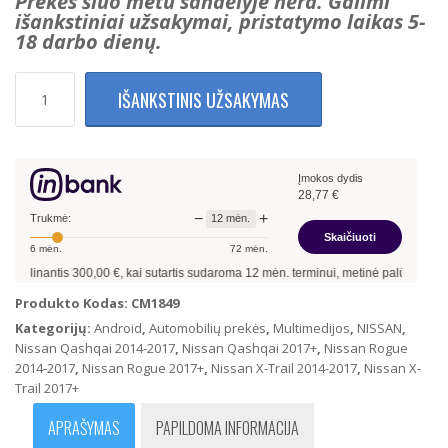
Prekės šiuo metu sandėlyje nėra. Galimi
išankstiniai užsakymai, pristatymo laikas 5-
18 darbo dienų.
produkto
IŠANKSTINIS UŽSAKYMAS
kiekis:
Nissan
X-
Trail
Įmokos dydis
Qashqai
28,77
€
Rogue
−
+
12
mėn.
2014-
Trukmė:
Skaičiuoti
2020
6
mėn.
72
mėn.
Multimedija
linantis
300,00
€, kai sutartis sudaroma
12
mėn. terminui, metinė palūkanų norma
su
navigacija
Produkto Kodas:
CM1849
Android
Kategorijų:
Android
,
Automobilių prekės
,
Multimedijos
,
NISSAN
,
13
Nissan Qashqai 2014-2017
,
Nissan Qashqai 2017+
,
Nissan Rogue
2Gb
2014-2017
,
Nissan Rogue 2017+
,
Nissan X-Trail 2014-2017
,
Nissan X-
Ram
Trail 2017+
+
32Gb
APRAŠYMAS
PAPILDOMA INFORMACIJA
Rom