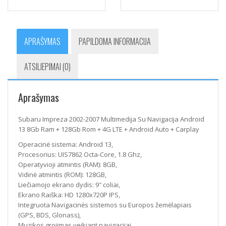
APRAŠYMAS
PAPILDOMA INFORMACIJA
ATSILIEPIMAI (0)
Aprašymas
Subaru Impreza 2002-2007 Multimedija Su Navigacija Android
13 8Gb Ram + 128Gb Rom + 4G LTE + Android Auto + Carplay
Operacinė sistema: Android 13,
Procesorius: UIS7862 Octa-Core, 1.8 Ghz,
Operatyvioji atmintis (RAM): 8GB,
Vidinė atmintis (ROM): 128GB,
Liečiamojo ekrano dydis: 9″ coliai,
Ekrano Raiška: HD 1280x720P IPS,
Integruota Navigacinės sistemos su Europos žemėlapiais
(GPS, BDS, Glonass),
Muzikos grojimas veikiant navigacijai,