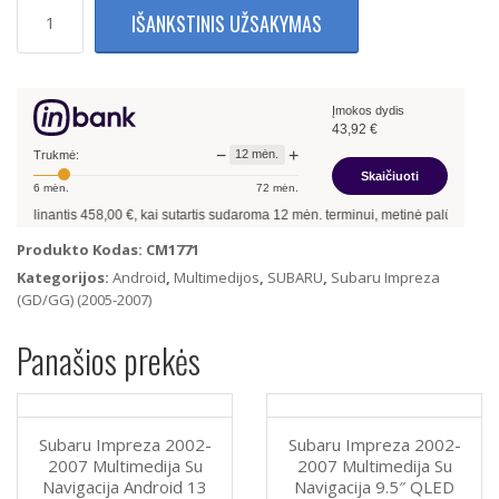
produkto
IŠANKSTINIS UŽSAKYMAS
kiekis:
Subaru
Impreza
2002-
Įmokos dydis
2007
43,92
€
Multimedija
−
+
12
mėn.
Su
Trukmė:
Skaičiuoti
Navigacija
6
mėn.
72
mėn.
Android
olinantis
458,00
€, kai sutartis sudaroma
12
mėn. terminui, metinė palūkanų norma
13
8Gb
Produkto Kodas:
CM1771
Ram
Kategorijos:
Android
,
Multimedijos
,
SUBARU
,
Subaru Impreza
+
(GD/GG) (2005-2007)
128Gb
Rom
Panašios prekės
+
4G
LTE
+
Subaru Impreza 2002-
Subaru Impreza 2002-
Android
2007 Multimedija Su
2007 Multimedija Su
Auto
Navigacija Android 13
Navigacija 9.5″ QLED
+