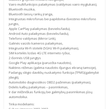
Vairo multifunkcijos palaikymas (valdymas vairo mygtukais),
Bluetooth muzika,
Bluetooth laisvų rankų įranga,
Integruotas mikrofonas bei papildoma išvestinio mikrofono
jungtis,
Apple CarPlay palaikymas (bevielis/laidu),
Android Auto palaikymas (bevielis/laidu),
Telefono valdymas (Mirror Link),
Galinės vaizdo kameros palaikymas,
Integruota Wi-Fi stotelė (5GHz Wi-Fi palaikymas),
SIM kortelės lizdas 4G LTE interneto ryšiui,
2 išorinės USB jungtys
Google Play aplikacija (paruošta naudotis),
Naktinis rėžimas (galima naudotis išjungus ekraną tamsoje),
Padangų slėgio daviklių nuskaitymo funkcija (TPMS)(galimybė
įdiegti),
Automobilio diagnostikos OBD2 pažinimas (palaikymas),
Didelis kalbų palaikymas – pasirinkimas,
Ir dar milžiniškas funkcijų bei galimybių pasirinkimas jūsų
automobiliui.
Tinka modeliams: