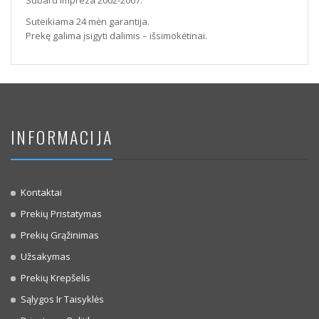
Subaru Impreza 2002-2007.
Suteikiama 24 mėn garantija.
Prekę galima įsigyti dalimis – išsimokėtinai.
INFORMACIJA
Kontaktai
Prekių Pristatymas
Prekių Grąžinimas
Užsakymas
Prekių Krepšelis
Sąlygos Ir Taisyklės