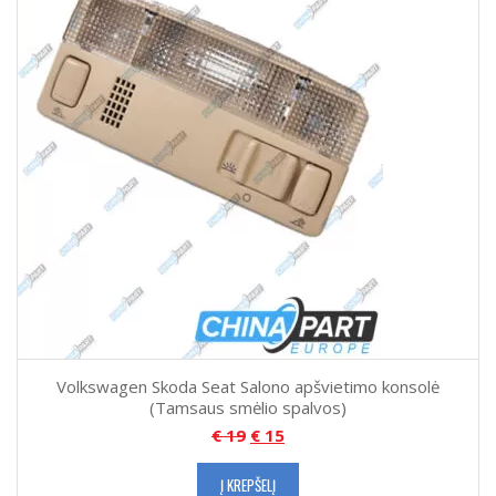
Volkswagen Skoda Seat Salono apšvietimo konsolė
(Tamsaus smėlio spalvos)
€
19
€
15
Į KREPŠELĮ