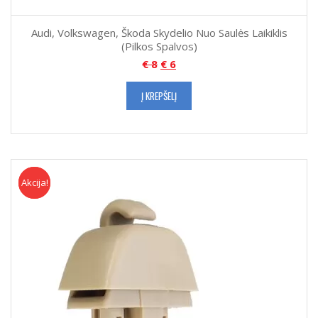
Audi, Volkswagen, Škoda Skydelio Nuo Saulės Laikiklis
(Pilkos Spalvos)
€
8
€
6
Į KREPŠELĮ
Akcija!
Akcija