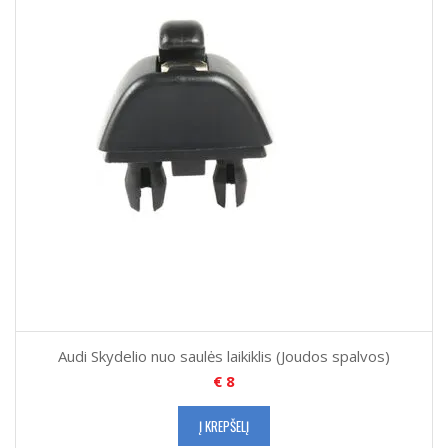
Audi Skydelio nuo saulės laikiklis (Joudos spalvos)
€
8
Į KREPŠELĮ