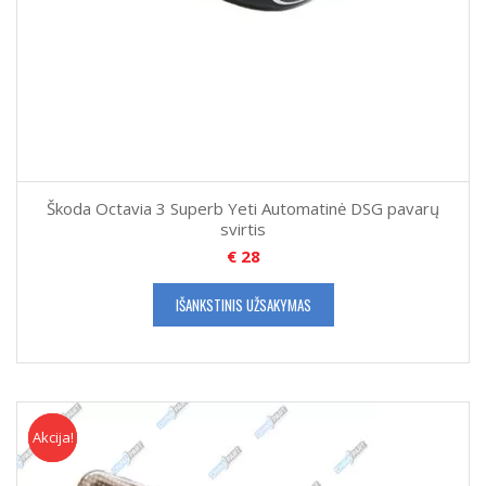
Škoda Octavia 3 Superb Yeti Automatinė DSG pavarų
svirtis
€
28
IŠANKSTINIS UŽSAKYMAS
Akcija!
Akcija