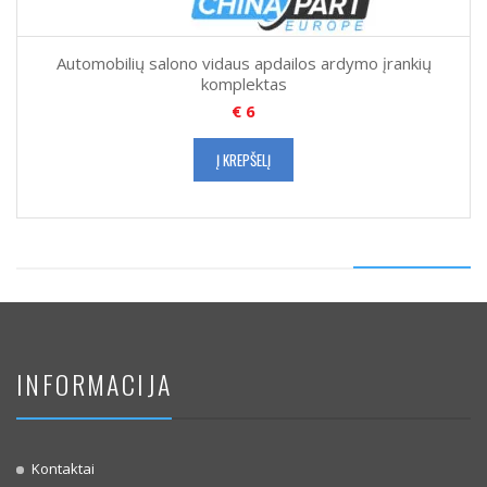
Automobilių salono vidaus apdailos ardymo įrankių
komplektas
€
6
Į KREPŠELĮ
INFORMACIJA
Kontaktai