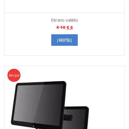
Ekrano valiklis
€
10
€
6
Į KREPŠELĮ
Akcija!
Akcija