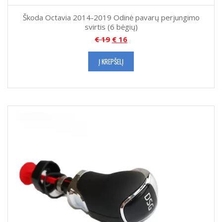
Škoda Octavia 2014-2019 Odinė pavarų perjungimo
svirtis (6 bėgių)
€
19
€
16
Į KREPŠELĮ