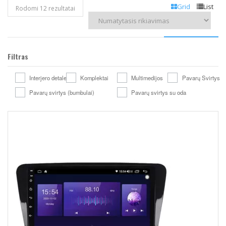
Grid
List
Rodomi 12 rezultatai
Filtras
Interjero detales
Komplektai
Multimedijos
Pavarų Svirtys
Pavarų svirtys (bumbulai)
Pavarų svirtys su oda