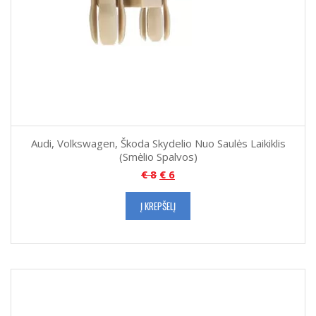
Audi, Volkswagen, Škoda Skydelio Nuo Saulės Laikiklis
(Smėlio Spalvos)
€
8
€
6
Į KREPŠELĮ