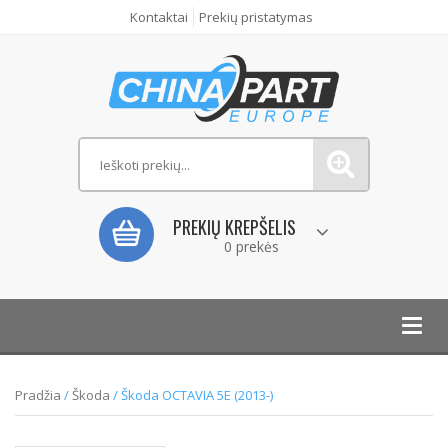
Kontaktai
Prekių pristatymas
PREKIŲ KREPŠELIS
0 prekės
Toggl
navig
Pradžia
/
Škoda
/ Škoda OCTAVIA 5E (2013-)