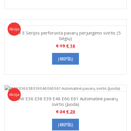
Akcija!
Akcija
BMW E Serijos perforuota pavarų perjungimo svirtis (5
bėgių)
€
19
€
16
Į KREPŠELĮ
Akcija!
Akcija
BMW E36 E38 E39 E46 E60 E61 Automatinė pavarų
svirtis (Juoda)
€
24
€
20
Į KREPŠELĮ