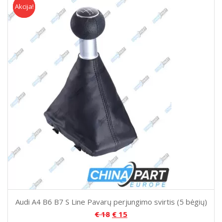
Akcija!
Akcija
Audi A4 B6 B7 S Line Pavarų perjungimo svirtis (5 bėgių)
€
18
€
15