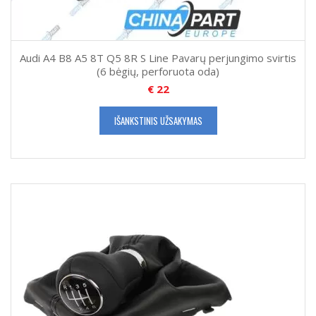
Audi A4 B8 A5 8T Q5 8R S Line Pavarų perjungimo svirtis
(6 bėgių, perforuota oda)
€
22
IŠANKSTINIS UŽSAKYMAS