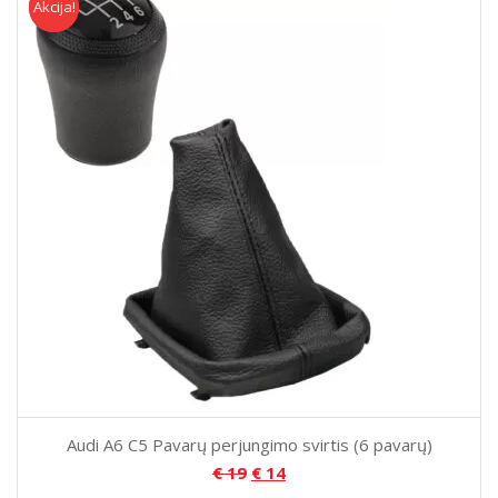
Akcija!
Akcija
Audi A6 C5 Pavarų perjungimo svirtis (6 pavarų)
€
19
€
14