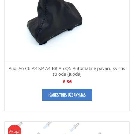
Audi A6 C6 A3 8P A4 B8 A5 Q5 Automatinė pavarų svirtis
su oda (Juoda)
€
36
IŠANKSTINIS UŽSAKYMAS
Akcija!
Akcija