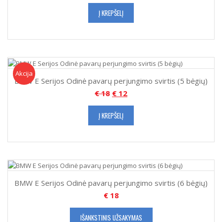
Į KREPŠELĮ
Akcija!
Akcija
BMW E Serijos Odinė pavarų perjungimo svirtis (5 bėgių)
€
18
€
12
Į KREPŠELĮ
BMW E Serijos Odinė pavarų perjungimo svirtis (6 bėgių)
€
18
IŠANKSTINIS UŽSAKYMAS