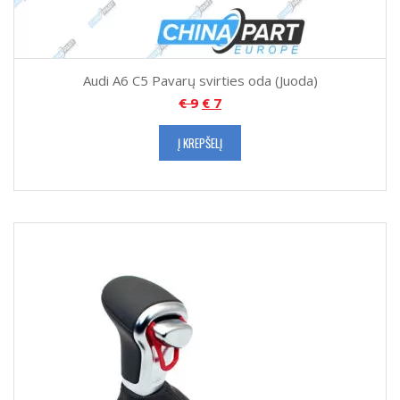
Audi A6 C5 Pavarų svirties oda (Juoda)
€
9
€
7
Į KREPŠELĮ