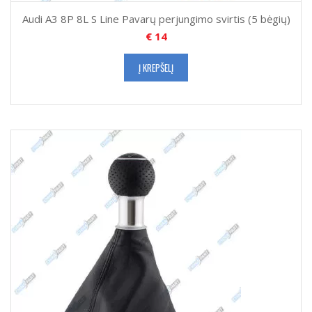
Audi A3 8P 8L S Line Pavarų perjungimo svirtis (5 bėgių)
€
14
Į KREPŠELĮ