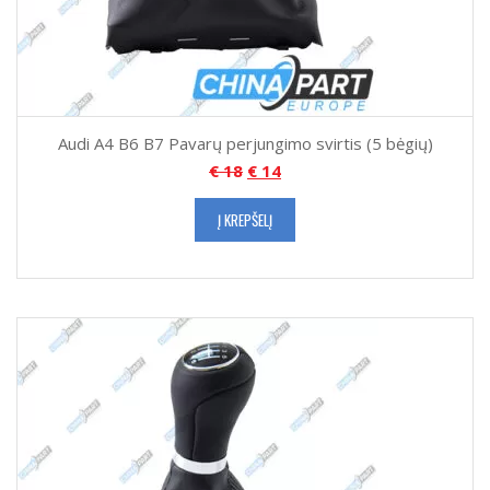
Audi A4 B6 B7 Pavarų perjungimo svirtis (5 bėgių)
€
18
€
14
Į KREPŠELĮ