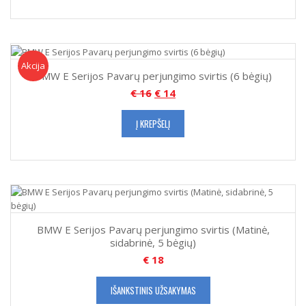
Akcija!
Akcija
BMW E Serijos Pavarų perjungimo svirtis (6 bėgių)
€
16
€
14
Į KREPŠELĮ
BMW E Serijos Pavarų perjungimo svirtis (Matinė,
sidabrinė, 5 bėgių)
€
18
IŠANKSTINIS UŽSAKYMAS