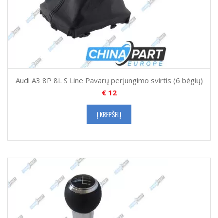
Audi A3 8P 8L S Line Pavarų perjungimo svirtis (6 bėgių)
€
12
Į KREPŠELĮ