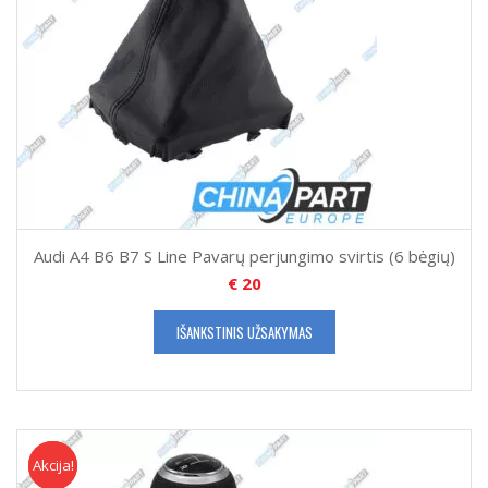
Audi A4 B6 B7 S Line Pavarų perjungimo svirtis (6 bėgių)
€
20
IŠANKSTINIS UŽSAKYMAS
Akcija!
Akcija