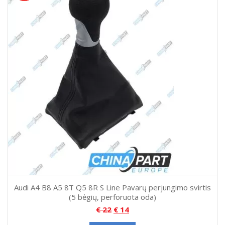
Audi A4 B8 A5 8T Q5 8R S Line Pavarų perjungimo svirtis
(5 bėgių, perforuota oda)
€
22
€
14