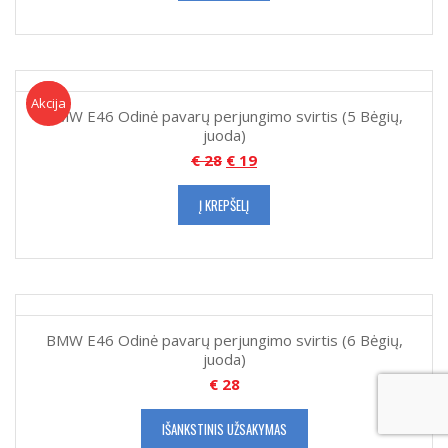
Akcija!
Akcija
BMW E46 Odinė pavarų perjungimo svirtis (5 Bėgių,
juoda)
€
28
€
19
Į KREPŠELĮ
BMW E46 Odinė pavarų perjungimo svirtis (6 Bėgių,
juoda)
€
28
IŠANKSTINIS UŽSAKYMAS