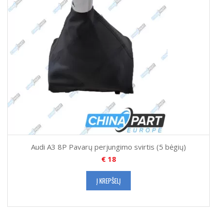
Audi A3 8P Pavarų perjungimo svirtis (5 bėgių)
€
18
Į KREPŠELĮ