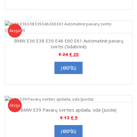
Akcija!
Akcija
BMW E36 E38 E39 E46 E60 E61 Automatinė pavarų
svirtis (Sidabrinė)
€
24
€
20
Į KREPŠELĮ
Akcija!
Akcija
BMW E39 Pavarų svirties apdaila, oda (Juoda)
€
13
€
9
Į KREPŠELĮ