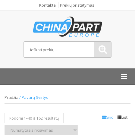
Kontaktai
Prekių pristatymas
Toggl
navig
Pradžia
/ Pavarų Svirtys
Grid
List
Rodomi 1–
40
iš 162 rezultatų