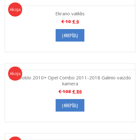
Akcija!
Akcija
Ekrano valiklis
€
10
€
6
Į KREPŠELĮ
Akcija!
Akcija
Fiat Doblo 2010+ Opel Combo 2011-2018 Galinio vaizdo
kamera
€
108
€
86
Į KREPŠELĮ