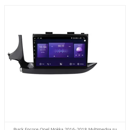
Buick Encore Opel Mokka 2016-2018 Multimedija su