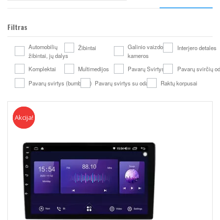
Filtras
Automobilių
Galinio vaizdo
Žibintai
Interjero detales
žibintai, jų dalys
kameros
Komplektai
Multimedijos
Pavarų Svirtys
Pavarų svirčių o
Pavarų svirtys (bumbulai)
Pavarų svirtys su oda
Raktų korpusai
Akcija!
Akcija