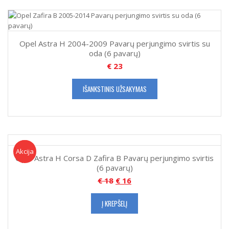
Opel Astra H 2004-2009 Pavarų perjungimo svirtis su
oda (6 pavarų)
€
23
IŠANKSTINIS UŽSAKYMAS
Akcija!
Akcija
Opel Astra H Corsa D Zafira B Pavarų perjungimo svirtis
(6 pavarų)
€
18
€
16
Į KREPŠELĮ