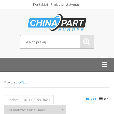
Kontaktai
Prekių pristatymas
Toggl
navig
Pradžia
/ OPEL
Grid
List
Rodomi 1–
40
iš 100 rezultatų