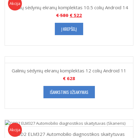
Akcija!
Akcija
Galinių sėdynių ekranų komplektas 10.5 colių Android 14
€
580
€
522
Į KREPŠELĮ
Galinių sėdynių ekranų komplektas 12 colių Android 11
€
628
IŠANKSTINIS UŽSAKYMAS
Akcija!
Akcija
OBD2 ELM327 Automobilio diagnostikos skaitytuvas