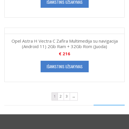
IŠANKSTINIS UŽSAKYMAS
Opel Astra H Vectra C Zafira Multimedija su navigacija
(Android 11) 2Gb Ram + 32Gb Rom (Juoda)
€
216
IŠANKSTINIS UŽSAKYMAS
1
2
3
→