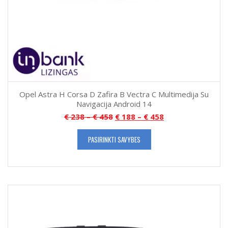
Opel Astra H Corsa D Zafira B Vectra C Multimedija Su
Navigacija Android 14
€
238
–
€
458
€
188
–
€
458
PASIRINKTI SAVYBES