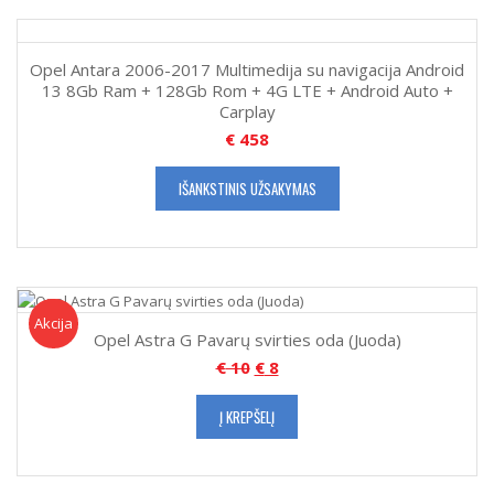
Opel Antara 2006-2017 Multimedija su navigacija Android
13 8Gb Ram + 128Gb Rom + 4G LTE + Android Auto +
Carplay
€
458
IŠANKSTINIS UŽSAKYMAS
Akcija!
Akcija
Opel Astra G Pavarų svirties oda (Juoda)
€
10
€
8
Į KREPŠELĮ