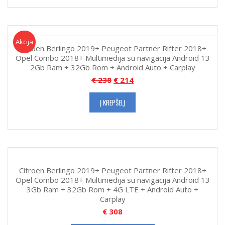
Akcija!
Akcija
Citroen Berlingo 2019+ Peugeot Partner Rifter 2018+
Opel Combo 2018+ Multimedija su navigacija Android 13
2Gb Ram + 32Gb Rom + Android Auto + Carplay
€
238
€
214
Į KREPŠELĮ
Citroen Berlingo 2019+ Peugeot Partner Rifter 2018+
Opel Combo 2018+ Multimedija su navigacija Android 13
3Gb Ram + 32Gb Rom + 4G LTE + Android Auto +
Carplay
€
308